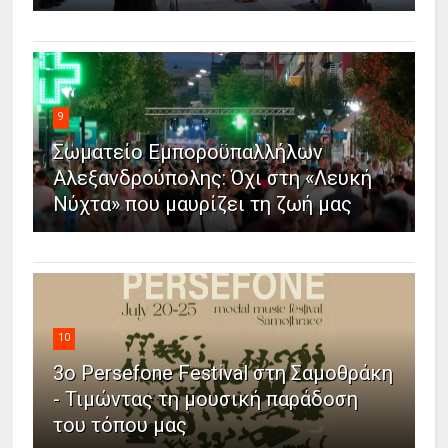
9
Σωματείο Εμποροϋπαλλήλων
Αλεξανδρούπολης: Όχι στη «Λευκή
Νύχτα» που μαυρίζει τη ζωή μας
10
3ο Persefone Festival στη Σαμοθράκη
- Τιμώντας τη μουσική παράδοση
του τόπου μας