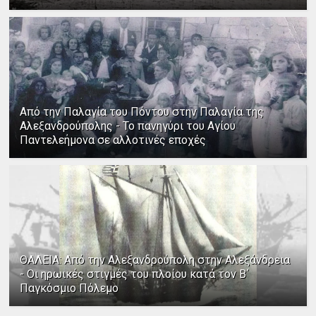
Από την Παλαγία του Πόντου στην Παλαγία της
Αλεξανδρούπολης - Το πανηγύρι του Αγίου
Παντελεήμονα σε αλλοτινές εποχές
ΘΑΛΕΙΑ: Από την Αλεξανδρούπολη στην Αλεξάνδρεια
- Οι ηρωικές στιγμές του πλοίου κατά τον Β΄
Παγκόσμιο Πόλεμο