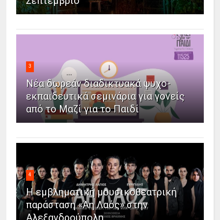
Σεπτέμβριο
3
Νέα δωρεάν διαδικτυακά ψυχο-
εκπαιδευτικά σεμινάρια για γονείς
από το Μαζί για το Παιδί
4
Η εμβληματική μουσικοθεατρική
παράσταση «Άη Λαός» στην
Αλεξανδρούπολη