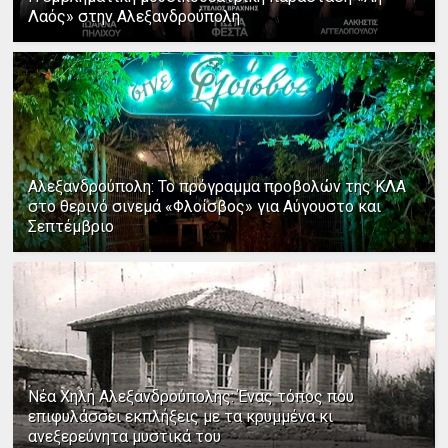
Λαός» στην Αλεξανδρούπολη
Αλεξανδρούπολη: Το πρόγραμμα προβολών της ΚΛΑ
στο θερινό σινεμά «Φλοίσβος» για Αύγουστο και
Σεπτέμβριο
Νέα Χηλή Αλεξανδρούπολης: Ένας τόπος που
επιφυλάσσει εκπλήξεις με τα κρυμμένα κι
ανεξερεύνητα μυστικά του