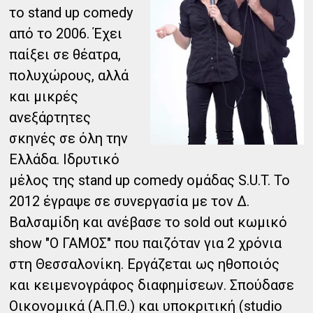
το stand up comedy
από το 2006. Έχει
παίξει σε θέατρα,
πολυχώρους, αλλά
και μικρές
ανεξάρτητες
σκηνές σε όλη την
Ελλάδα. Ιδρυτικό
μέλος της stand up comedy ομάδας S.U.T. Το
2012 έγραψε σε συνεργασία με τον Δ.
Βαλσαμίδη και ανέβασε το sold out κωμικό
show "Ο ΓΑΜΟΣ" που παιζόταν για 2 χρόνια
στη Θεσσαλονίκη. Εργάζεται ως ηθοποιός
και κειμενογράφος διαφημίσεων. Σπούδασε
Οικονομικά (Α.Π.Θ.) και υποκριτική (studio