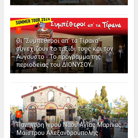
7
Οι “Συμπέθεροι απ’ τα Τίρανα”
συνεχίζουν το ταξίδι τους και τον
Αύγουστο - Το πρόγραμμα της
περιοδείας του ΔΙΟΝΥΣΟΥ
8
Πανήγυρη Ιερού Ναού Αγίας Μαρίνας
Μαΐστρου Αλεξανδρούπολης