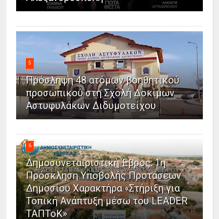
5
Πρόσληψη 48 ατόμων βοηθητικού
προσωπικού στη Σχολή Δοκίμων
Αστυφυλάκων Διδυμοτείχου
6
Δημοσυνεταιριστική Έβρος: 1η
Πρόσκληση Υποβολής Προτάσεων
Δημοσίου Χαρακτήρα «Στήριξη για
Τοπική Ανάπτυξη μέσω του LEADER
ΤΑΠΤοΚ»