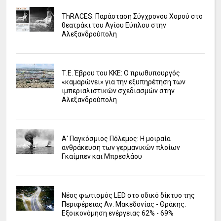
ΤhRACES: Παράσταση Σύγχρονου Χορού στο
θεατράκι του Αγίου Εύπλου στην
Αλεξανδρούπολη
Τ.Ε. Έβρου του ΚΚΕ: Ο πρωθυπουργός
«καμαρώνει» για την εξυπηρέτηση των
ιμπεριαλιστικών σχεδιασμών στην
Αλεξανδρούπολη
Α' Παγκόσμιος Πόλεμος: Η μοιραία
ανθράκευση των γερμανικών πλοίων
Γκαίμπεν και Μπρεσλάου
Νέος φωτισμός LED στο οδικό δίκτυο της
Περιφέρειας Αν. Μακεδονίας - Θράκης.
Εξοικονόμηση ενέργειας 62% - 69%