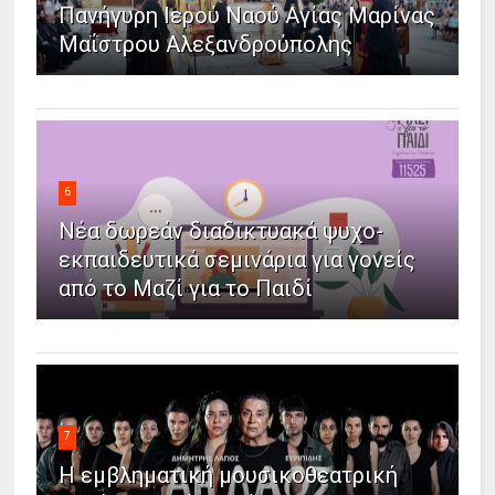
Πανήγυρη Ιερού Ναού Αγίας Μαρίνας
Μαΐστρου Αλεξανδρούπολης
6
Νέα δωρεάν διαδικτυακά ψυχο-
εκπαιδευτικά σεμινάρια για γονείς
από το Μαζί για το Παιδί
7
Η εμβληματική μουσικοθεατρική