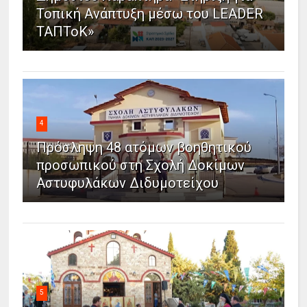
Τοπική Ανάπτυξη μέσω του LEADER
ΤΑΠΤοΚ»
4
Πρόσληψη 48 ατόμων βοηθητικού
προσωπικού στη Σχολή Δοκίμων
Αστυφυλάκων Διδυμοτείχου
5