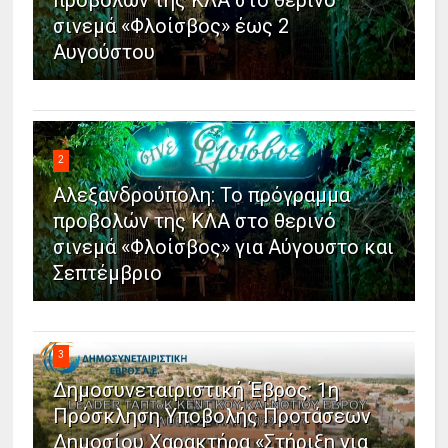
σινεμά «Φλοίσβος» έως 2
Αυγούστου
2
Αλεξανδρούπολη: Το πρόγραμμα
προβολών της ΚΛΑ στο θερινό
σινεμά «Φλοίσβος» για Αύγουστο και
Σεπτέμβριο
3
Δημοσυνεταιριστική Έβρος: 1η
Πρόσκληση Υποβολής Προτάσεων
Δημοσίου Χαρακτήρα «Στήριξη για