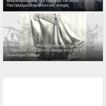
Αλεξανδρούπολης - Το πανηγύρι του Αγίου
Παντελεήμονα σε αλλοτινές εποχές
ΘΑΛΕΙΑ: Από την Αλεξανδρούπολη στην Αλεξάνδρεια
- Οι ηρωικές στιγμές του πλοίου κατά τον Β΄
Παγκόσμιο Πόλεμο