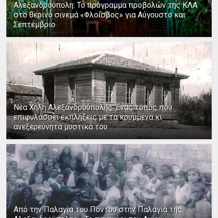
Αλεξανδρούπολη: Το πρόγραμμα προβολών της ΚΛΑ
στο θερινό σινεμά «Φλοίσβος» για Αύγουστο και
Σεπτέμβριο
Νέα Χηλή Αλεξανδρούπολης: Ένας τόπος που
επιφυλάσσει εκπλήξεις με τα κρυμμένα κι
ανεξερεύνητα μυστικά του
Από την Παλαγία του Πόντου στην Παλαγία της