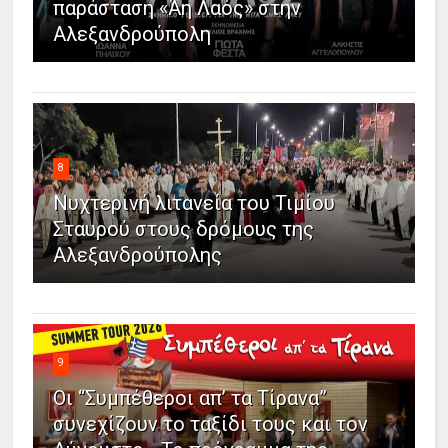
παράσταση «Άη Λαός» στην
Αλεξανδρούπολη
8
Νυχτερινή λιτανεία του Τιμίου
Σταυρού στους δρόμους της
Αλεξανδρούπολης
9
Οι “Συμπέθεροι απ’ τα Τίρανα”
συνεχίζουν το ταξίδι τους και τον