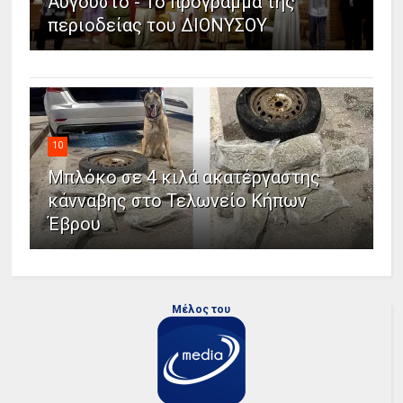
Αύγουστο - Το πρόγραμμα της
περιοδείας του ΔΙΟΝΥΣΟΥ
10
Μπλόκο σε 4 κιλά ακατέργαστης
κάνναβης στο Τελωνείο Κήπων
Έβρου
Μέλος του