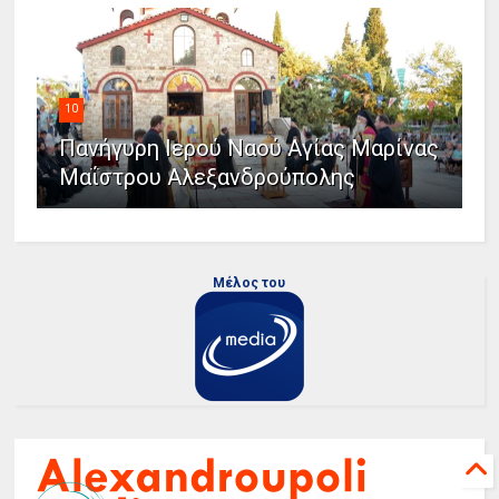
10
Πανήγυρη Ιερού Ναού Αγίας Μαρίνας
Μαΐστρου Αλεξανδρούπολης
Μέλος του