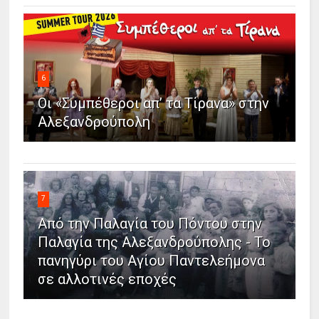
6
Οι «Συμπέθεροι απ’ τα Τίρανα» στην
Αλεξανδρούπολη
7
Από την Παλαγία του Πόντου στην
Παλαγία της Αλεξανδρούπολης - Το
πανηγύρι του Αγίου Παντελεήμονα
σε αλλοτινές εποχές