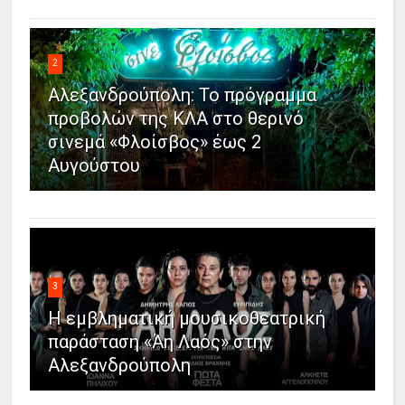
2
Αλεξανδρούπολη: Το πρόγραμμα
προβολών της ΚΛΑ στο θερινό
σινεμά «Φλοίσβος» έως 2
Αυγούστου
3
Η εμβληματική μουσικοθεατρική
παράσταση «Άη Λαός» στην
Αλεξανδρούπολη