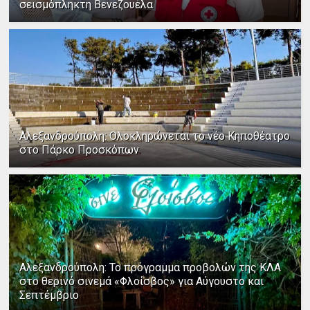
σεισμόπληκτη Βενεζουέλα
Αλεξανδρούπολη: Ολοκληρώνεται το νέο Κηποθέατρο
στο Πάρκο Προσκόπων
Αλεξανδρούπολη: Το πρόγραμμα προβολών της ΚΛΑ
στο θερινό σινεμά «Φλοίσβος» για Αύγουστο και
Σεπτέμβριο