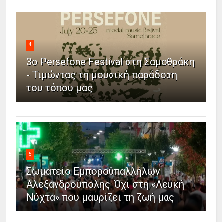
4
3ο Persefone Festival στη Σαμοθράκη
- Τιμώντας τη μουσική παράδοση
του τόπου μας
5
Σωματείο Εμποροϋπαλλήλων
Αλεξανδρούπολης: Όχι στη «Λευκή
Νύχτα» που μαυρίζει τη ζωή μας