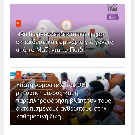
8
Νέα δωρεάν διαδικτυακά ψυχο-
εκπαιδευτικά σεμινάρια για γονείς
από το Μαζί για το Παιδί
9
Ύπατη Αρμοστεία του ΟΗΕ: Η
ρητορική μίσους και η
παραπληροφόρηση βλάπτουν τους
εκτοπισμένους ανθρώπους στην
καθημερινή ζωή