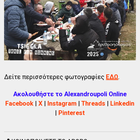
Δείτε περισσότερες φωτογραφίες
ΕΔΩ
.
Ακολουθήστε το Alexandroupoli Online
Facebook
|
X
|
Instagram
|
Threads
|
Linkedin
|
Pinterest