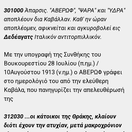
301000
Άπαρσις. "ΑΒΕΡΩΦ", "ΨΑΡΑ" και "ΥΔΡΑ"
αποπλέουν δια Καβάλλαν. Καθ' ην ώραν
αποπλέομεν, αφικνείται και αγκυροβολεί εις
Δεδέαγατς
Ιταλικόν αντιτορπιλλικόν.
Με την υπογραφή της Συνθήκης του
Βουκουρεστίου 28 Ιουλίου (π.ημ.) /
10Αυγούστου 1913 (ν.ημ.) ο ΑΒΕΡΩΦ γράφει
στο ημερολόγιό του από την ελεύθερη
Καβάλα, που πανηγυρίζει την απελευθέρωσή
της
312030 ...οι κάτοικοι της Θράκης, κλαίουν
διότι έχουν την ατυχίαν, μετά μακροχρόνιον