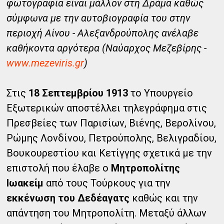
φωτογραφία είναι μάλλον στη Δράμα καθώς
σύμφωνα με την αυτοβιογραφία του στην
περιοχή Αίνου - Αλεξανδρούπολης ανέλαβε
καθήκοντα αργότερα (Ναύαρχος Μεζεβίρης -
www.mezeviris.gr
)
Στις
18 Σεπτεμβρίου 1913
το Υπουργείο
Εξωτερικών αποστέλλει τηλεγράφημα στις
Πρεσβείες των Παρισίων, Βιένης, Βερολίνου,
Ρώμης Λονδίνου, Πετρούπολης, Βελιγραδίου,
Βουκουρεστίου και Κετίγγης σχετικά με την
επιστολή που έλαβε ο
Μητροπολίτης
Ιωακείμ
από τους Τούρκους για την
εκκένωση του Δεδέαγατς
καθώς και την
απάντηση του Μητροπολίτη. Μεταξύ άλλων