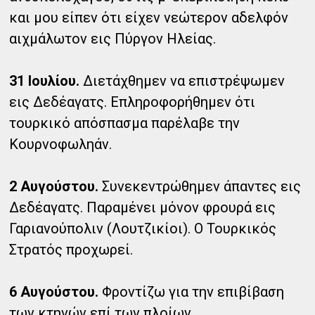
και μου είπεν ότι είχεν νεώτερον αδελφόν
αιχμάλωτον εις Πύργον Ηλείας.
31 Ιουλίου.
Διετάχθημεν να επιστρέψωμεν
εις Δεδέαγατς. Επληροφορήθημεν ότι
τουρκικό απόσπασμα παρέλαβε την
Κουρνοφωληάν.
2 Αυγούστου.
Συνεκεντρώθημεν άπαντες εις
Δεδέαγατς. Παραμένει μόνον φρουρά εις
Γαριανούπολιν (Λουτζικίοι). Ο Τουρκικός
Στρατός προχωρεί.
6 Αυγούστου.
Φροντίζω για την επιβίβαση
των κτηνών επί των πλοίων.