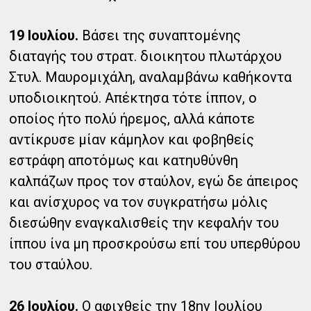
19 Ιουλίου.
Βάσει της συναπτομένης
διαταγής του στρατ. διοικητου πλωτάρχου
Στυλ. Μαυρομιχάλη, αναλαμβάνω καθήκοντα
υποδιοικητού. Απέκτησα τότε ίππον, ο
οποίος ήτο πολύ ήρεμος, αλλά κάποτε
αντίκρυσε μίαν κάμηλον και φοβηθείς
εστράφη αποτόμως και κατηυθύνθη
καλπάζων προς τον σταύλον, εγώ δε άπειρος
και ανίσχυρος να τον συγκρατήσω μόλις
διεσώθην εναγκαλισθείς την κεφαλήν του
ίππου ίνα μη προσκρούσω επί του υπερθύρου
του σταύλου.
26 Ιουλίου.
Ο αφιχθείς την 18ην Ιουλίου