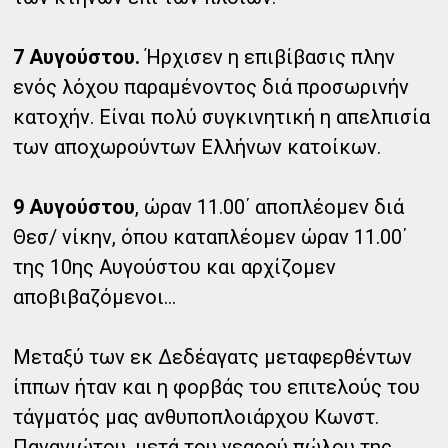
7 Αυγούστου.
Ήρχισεν η επιβίβασις πλην
ενός λόχου παραμένοντος διά προσωρινήν
κατοχήν. Είναι πολύ συγκινητική η απελπισία
των αποχωρούντων Ελλήνων κατοίκων.
9 Αυγούστου
, ώραν 11.00΄ αποπλέομεν διά
Θεσ/ νίκην, όπου καταπλέομεν ώραν 11.00΄
της 10ης Αυγούστου και αρχίζομεν
αποβιβαζόμενοι...
Μεταξύ των εκ Δεδέαγατς μεταφερθέντων
ίππων ήταν και η φορβάς του επιτελούς του
τάγματός μας ανθυποπλοιάρχου Κωνστ.
Παναγιώτου, μετά του νεαρού πώλου της.