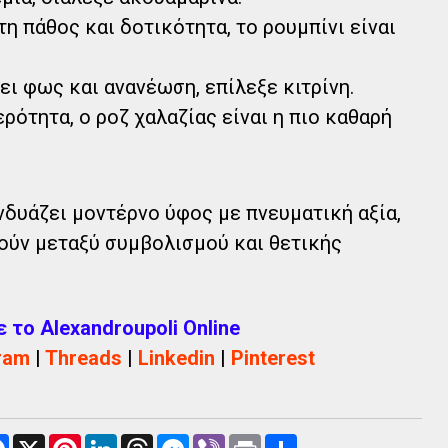
η πάθος και δοτικότητα, το ρουμπίνι είναι
ει φως και ανανέωση, επίλεξε κιτρίνη.
ερότητα, ο ροζ χαλαζίας είναι η πιο καθαρή
νδυάζει μοντέρνο ύφος με πνευματική αξία,
ούν μεταξύ συμβολισμού και θετικής
το Alexandroupoli Online
ram
|
Threads
|
Linkedin
|
Pinterest
F
X
P
L
T
M
V
P
Α