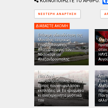
ΚΟΙΝΟΠΟΙΗΣΤΕ ΤΟ ΑΡΘΡΟ:
ΝΕΌΤΕΡΗ ΑΝΆΡΤΗΣΗ
Α
ΔΙΑΒΑΣΤΕ ΑΚΟΜΗ
Επίσημη αδειοδότηση της
Μονάδας Ιατρικώς
Αλεξ
Υποβοηθούμενης
πρόγ
Αναπαραγωγής του
στον
Νοσοκομείου
ΗΛΥΣ
Αλεξανδρούπολης
Αυγο
Νέα Χηλή
Από 
Αλεξανδρούπολης: Ένας
Πόντ
τόπος που επιφυλάσσει
Αλεξ
εκπλήξεις με τα κρυμμένα
πανηγ
κι ανεξερεύνητα μυστικά
Παντ
του
αλλο