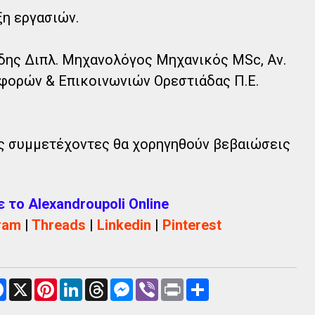
ξη εργασιών.
δης Διπλ. Μηχανολόγος Μηχανικός MSc, Αν.
ορών & Επικοινωνιών Ορεστιάδας Π.Ε.
υς συμμετέχοντες θα χορηγηθούν βεβαιώσεις
το Alexandroupoli Online
ram
|
Threads
|
Linkedin
|
Pinterest
F
X
P
L
T
M
V
P
Α
a
i
i
h
e
i
r
ν
c
n
n
r
s
b
i
τ