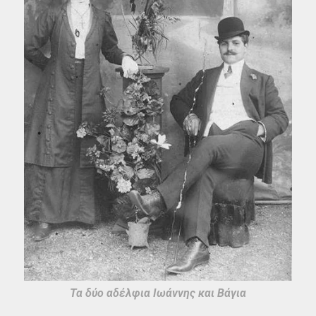
Τα δύο αδέλφια Ιωάννης και Βάγια