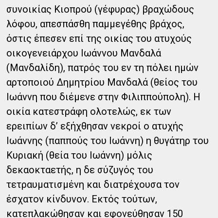
συνοικίας Κιοπρού (γέφυρας) βραχώδους
λόφου, απεσπάσθη παμμεγέθης βράχος,
όστις έπεσεν επί της οικίας του ατυχούς
οικογενειάρχου Ιωάννου Μανδαλά
(Μανδαλίδη), πατρός του εν τη πόλει ημών
αρτοποιού Δημητρίου Μανδαλά (θείος του
Ιωάννη που διέμενε στην Φιλιππούπολη). Η
οικία κατεστράφη ολοτελώς, εκ των
ερειπίων δ’ εξήχθησαν νεκροί ο ατυχής
Ιωάννης (παππούς του Ιωάννη) η θυγάτηρ του
Κυριακή (θεία του Ιωάννη) μόλις
δεκαοκταετής, η δε σύζυγός του
τετραυματισμένη και διατρέχουσα τον
έσχατον κίνδυνον. Εκτός τούτων,
κατεπλακώθησαν και εφονεύθησαν 150