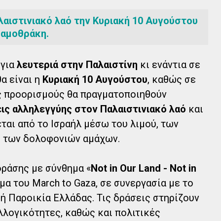
αιστινιακό λαό την Κυριακή 10 Αυγούστου
Σαμοθράκη.
 για
λευτεριά στην Παλαιστίνη
κι ενάντια σε
α είναι η
Κυριακή 10 Αυγούστου
, καθώς σε
ύς προορισμούς θα πραγματοποιηθούν
ις αλληλεγγύης στον Παλαιστινιακό λαό
και
εται από το Ισραήλ μέσω του λιμού, των
ι των δολοφονιών αμάχων.
δράσης με σύνθημα «
Not in Our Land - Not in
μα του March to Gaza, σε συνεργασία με το
ή Παροικία Ελλάδας. Τις δράσεις στηρίζουν
λλογικότητες, καθώς και πολιτικές