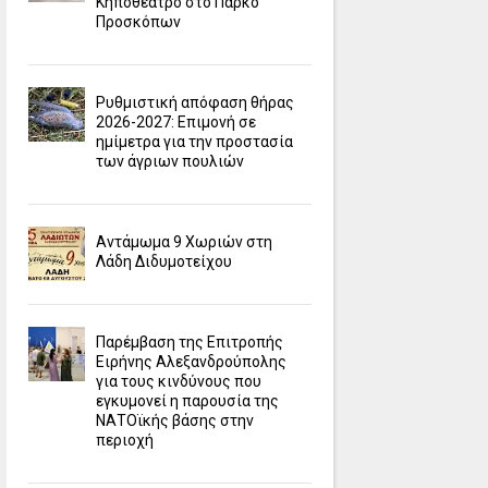
Κηποθέατρο στο Πάρκο
Προσκόπων
Ρυθμιστική απόφαση θήρας
2026-2027: Επιμονή σε
ημίμετρα για την προστασία
των άγριων πουλιών
Αντάμωμα 9 Χωριών στη
Λάδη Διδυμοτείχου
Παρέμβαση της Επιτροπής
Ειρήνης Αλεξανδρούπολης
για τους κινδύνους που
εγκυμονεί η παρουσία της
ΝΑΤΟϊκής βάσης στην
περιοχή