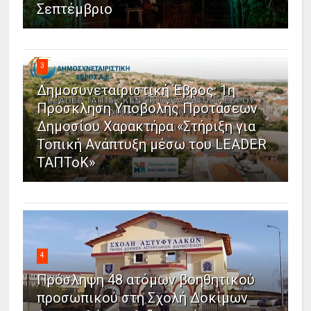
Σεπτέμβριο
3
Δημοσυνεταιριστική Έβρος: 1η
Πρόσκληση Υποβολής Προτάσεων
Δημοσίου Χαρακτήρα «Στήριξη για
Τοπική Ανάπτυξη μέσω του LEADER
ΤΑΠΤοΚ»
4
Πρόσληψη 48 ατόμων βοηθητικού
προσωπικού στη Σχολή Δοκίμων