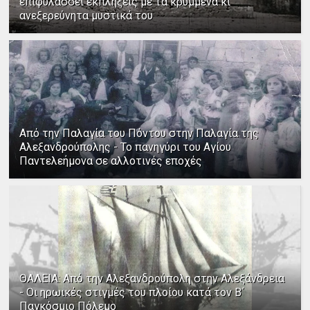
επιφυλάσσει εκπλήξεις με τα κρυμμένα κι
ανεξερεύνητα μυστικά του
Από την Παλαγία του Πόντου στην Παλαγία της
Αλεξανδρούπολης - Το πανηγύρι του Αγίου
Παντελεήμονα σε αλλοτινές εποχές
ΘΑΛΕΙΑ: Από την Αλεξανδρούπολη στην Αλεξάνδρεια
- Οι ηρωικές στιγμές του πλοίου κατά τον Β΄
Παγκόσμιο Πόλεμο