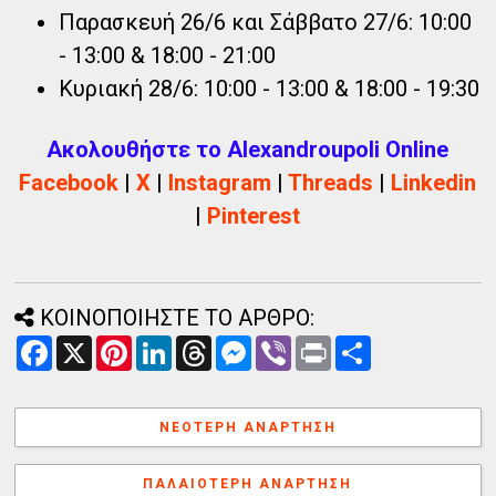
Παρασκευή 26/6 και Σάββατο 27/6: 10:00
- 13:00 & 18:00 - 21:00
Κυριακή 28/6: 10:00 - 13:00 & 18:00 - 19:30
Ακολουθήστε το Alexandroupoli Online
Facebook
|
X
|
Instagram
|
Threads
|
Linkedin
|
Pinterest
ΚΟΙΝΟΠΟΙΗΣΤΕ ΤΟ ΑΡΘΡΟ:
F
X
P
L
T
M
V
P
Α
a
i
i
h
e
i
r
ν
c
n
n
r
s
b
i
τ
e
t
k
e
s
e
n
α
b
e
e
a
e
r
t
λ
ΝΕΌΤΕΡΗ ΑΝΆΡΤΗΣΗ
o
r
d
d
n
λ
o
e
I
s
g
α
k
s
n
e
γ
ΠΑΛΑΙΌΤΕΡΗ ΑΝΆΡΤΗΣΗ
t
r
ή