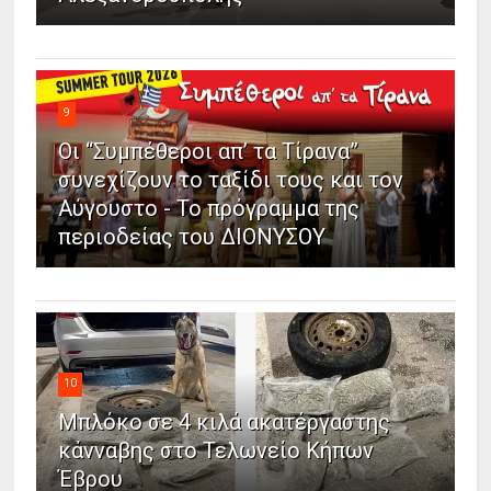
9
Οι “Συμπέθεροι απ’ τα Τίρανα”
συνεχίζουν το ταξίδι τους και τον
Αύγουστο - Το πρόγραμμα της
περιοδείας του ΔΙΟΝΥΣΟΥ
10
Μπλόκο σε 4 κιλά ακατέργαστης
κάνναβης στο Τελωνείο Κήπων
Έβρου