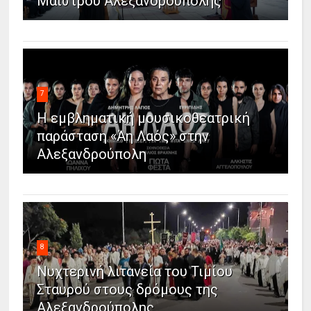
Μαΐστρου Αλεξανδρούπολης
7
Η εμβληματική μουσικοθεατρική
παράσταση «Άη Λαός» στην
Αλεξανδρούπολη
8
Νυχτερινή λιτανεία του Τιμίου
Σταυρού στους δρόμους της
Αλεξανδρούπολης