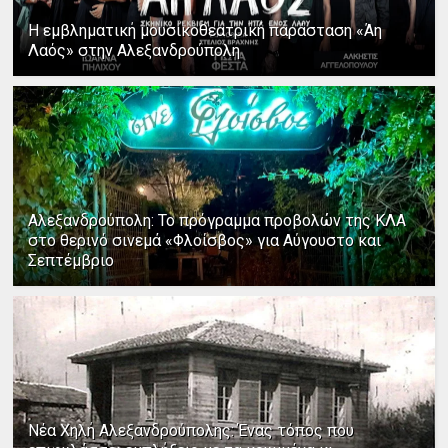
Η εμβληματική μουσικοθεατρική παράσταση «Άη
Λαός» στην Αλεξανδρούπολη
Αλεξανδρούπολη: Το πρόγραμμα προβολών της ΚΛΑ
στο θερινό σινεμά «Φλοίσβος» για Αύγουστο και
Σεπτέμβριο
Νέα Χηλή Αλεξανδρούπολης: Ένας τόπος που