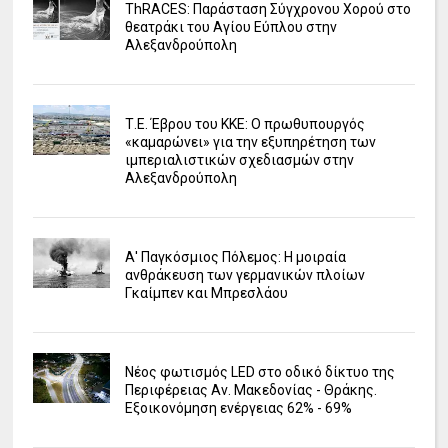
ΤhRACES: Παράσταση Σύγχρονου Χορού στο
θεατράκι του Αγίου Εύπλου στην
Αλεξανδρούπολη
Τ.Ε. Έβρου του ΚΚΕ: Ο πρωθυπουργός
«καμαρώνει» για την εξυπηρέτηση των
ιμπεριαλιστικών σχεδιασμών στην
Αλεξανδρούπολη
Α' Παγκόσμιος Πόλεμος: Η μοιραία
ανθράκευση των γερμανικών πλοίων
Γκαίμπεν και Μπρεσλάου
Νέος φωτισμός LED στο οδικό δίκτυο της
Περιφέρειας Αν. Μακεδονίας - Θράκης.
Εξοικονόμηση ενέργειας 62% - 69%