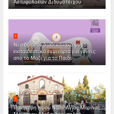
Αστυφυλάκων Διδυμοτείχου
5
Νέα δωρεάν διαδικτυακά ψυχο-
εκπαιδευτικά σεμινάρια για γονείς
από το Μαζί για το Παιδί
6
Πανήγυρη Ιερού Ναού Αγίας Μαρίνας