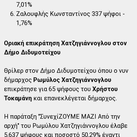
7,01%
Ζαλουφλής Κωνσταντίνος 337 ψήφοι -
1,76%
Οριακή επικράτηση Χατζηγιάννογλου στον
Δήμο Διδυμοτείχου
Θρίλερ στον Δήμο Διδυμοτείχου όπου ο νυν
δήμαρχος
Ρωμύλος Χατζηγιάννογλου
επικράτησε για 65 ψήφους του
Χρήστου
Τοκαμάνη
και επανεκλέγεται δήμαρχος.
Η παράταξη "ΣυνεχίΖΟΥΜΕ ΜΑΖΙ Από την
αρχή" του Ρωμύλου Χατζηγιάννογλου έλαβε
5.637 ψήφους και ποσοστό 50,29% έναντι