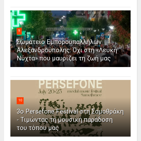
9
Σωματείο Εμποροϋπαλλήλων
Αλεξανδρούπολης: Όχι στη «Λευκή
Νύχτα» που μαυρίζει τη ζωή μας
10
3ο Persefone Festival στη Σαμοθράκη
- Τιμώντας τη μουσική παράδοση
του τόπου μας