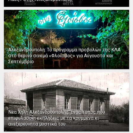
Αλεξανδρούπολη: Το πρόγραμμα προβολών της ΚΛΑ
στο θερινό σινεμά «Φλοίσβος» για Αύγουστο και
Σεπτέμβριο
Νέα Χηλή Αλεξανδρούπολης: Ένας τόπος που
επιφυλάσσει εκπλήξεις με τα κρυμμένα κι
ανεξερεύνητα μυστικά του