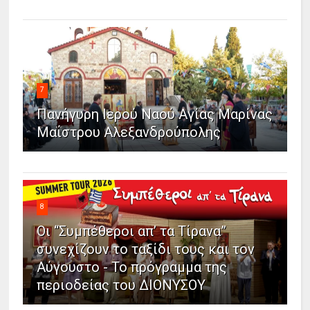
7
Πανήγυρη Ιερού Ναού Αγίας Μαρίνας
Μαΐστρου Αλεξανδρούπολης
8
Οι “Συμπέθεροι απ’ τα Τίρανα”
συνεχίζουν το ταξίδι τους και τον
Αύγουστο - Το πρόγραμμα της
περιοδείας του ΔΙΟΝΥΣΟΥ