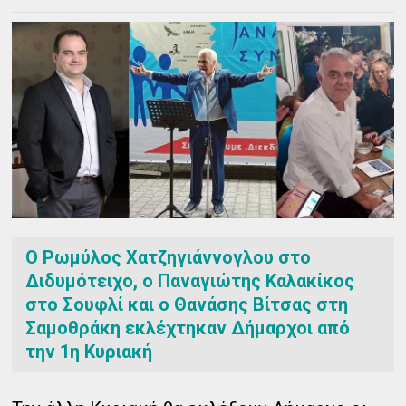
Ο Ρωμύλος Χατζηγιάννογλου στο
Διδυμότειχο, ο Παναγιώτης Καλακίκος
στο Σουφλί και ο Θανάσης Βίτσας στη
Σαμοθράκη εκλέχτηκαν Δήμαρχοι από
την 1η Κυριακή