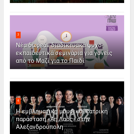
3
Νέα δωρεάν διαδικτυακά ψυχο-
εκπαιδευτικά σεμινάρια για γονείς
από το Μαζί για το Παιδί
4
Η εμβληματική μουσικοθεατρική
παράσταση «Άη Λαός» στην
Αλεξανδρούπολη