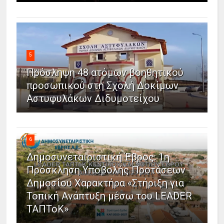
5
Πρόσληψη 48 ατόμων βοηθητικού
προσωπικού στη Σχολή Δοκίμων
Αστυφυλάκων Διδυμοτείχου
6
Δημοσυνεταιριστική Έβρος: 1η
Πρόσκληση Υποβολής Προτάσεων
Δημοσίου Χαρακτήρα «Στήριξη για
Τοπική Ανάπτυξη μέσω του LEADER
ΤΑΠΤοΚ»