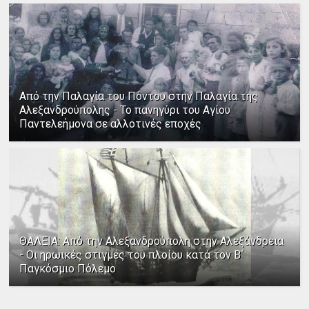
Από την Παλαγία του Πόντου στην Παλαγία της
Αλεξανδρούπολης - Το πανηγύρι του Αγίου
Παντελεήμονα σε αλλοτινές εποχές
ΘΑΛΕΙΑ: Από την Αλεξανδρούπολη στην Αλεξάνδρεια
- Οι ηρωικές στιγμές του πλοίου κατά τον Β΄
Παγκόσμιο Πόλεμο