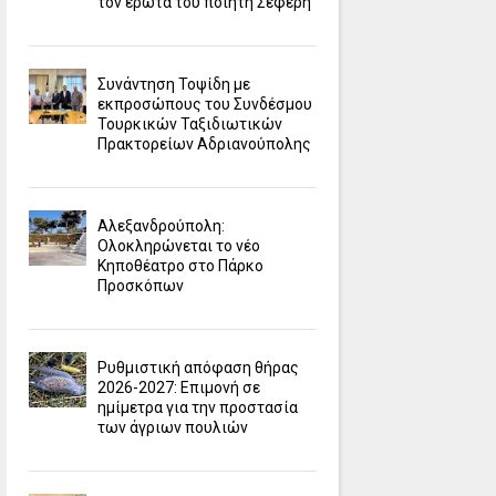
τον έρωτα του ποιητή Σεφέρη
Συνάντηση Τοψίδη με
εκπροσώπους του Συνδέσμου
Τουρκικών Ταξιδιωτικών
Πρακτορείων Αδριανούπολης
Αλεξανδρούπολη:
Ολοκληρώνεται το νέο
Κηποθέατρο στο Πάρκο
Προσκόπων
Ρυθμιστική απόφαση θήρας
2026-2027: Επιμονή σε
ημίμετρα για την προστασία
των άγριων πουλιών