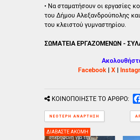
• Να σταματήσουν οι εργασίες κ
του Δήμου Αλεξανδρούπολης και
του κλειστού γυμναστηρίου.
ΣΩΜΑΤΕΙΑ ΕΡΓΑΖΟΜΕΝΩΝ - ΣΥΛ
Ακολουθήστε 
Facebook
|
X
|
Instag
ΚΟΙΝΟΠΟΙΗΣΤΕ ΤΟ ΑΡΘΡΟ:
ΝΕΌΤΕΡΗ ΑΝΆΡΤΗΣΗ
Α
Η Αλεξανδρούπολη
ΔΙΑΒΑΣΤΕ ΑΚΟΜΗ
υπερήφανη για την