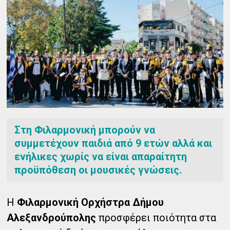
Στη Φιλαρμονική μπορούν να
συμμετέχουν παιδιά από 9 ετών αλλά και
ενήλικες χωρίς να είναι απαραίτητη
προϋπόθεση οι μουσικές γνώσεις.
Η
Φιλαρμονική Ορχήστρα Δήμου
Αλεξανδρούπολης
προσφέρει ποιότητα στα