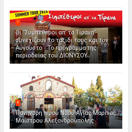
7
Οι “Συμπέθεροι απ’ τα Τίρανα”
συνεχίζουν το ταξίδι τους και τον
Αύγουστο - Το πρόγραμμα της
περιοδείας του ΔΙΟΝΥΣΟΥ
8
Πανήγυρη Ιερού Ναού Αγίας Μαρίνας
Μαΐστρου Αλεξανδρούπολης