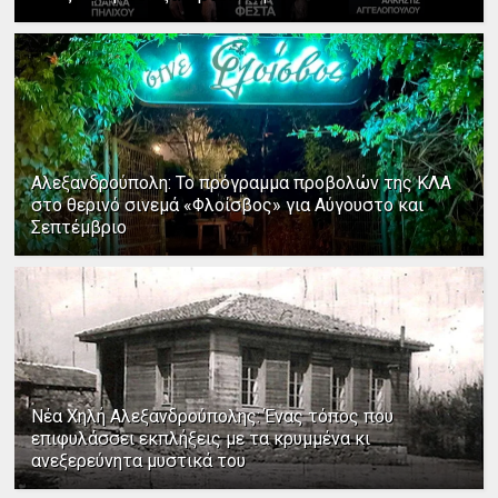
Αλεξανδρούπολη: Το πρόγραμμα προβολών της ΚΛΑ
στο θερινό σινεμά «Φλοίσβος» για Αύγουστο και
Σεπτέμβριο
Νέα Χηλή Αλεξανδρούπολης: Ένας τόπος που
επιφυλάσσει εκπλήξεις με τα κρυμμένα κι
ανεξερεύνητα μυστικά του