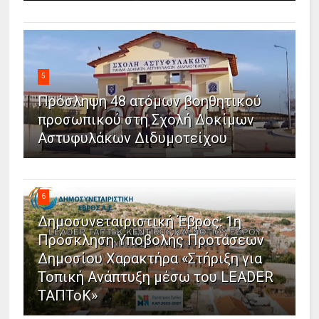
5
Πρόσληψη 48 ατόμων βοηθητικού
προσωπικού στη Σχολή Δοκίμων
Αστυφυλάκων Διδυμοτείχου
6
Δημοσυνεταιριστική Έβρος: 1η
Πρόσκληση Υποβολής Προτάσεων
Δημοσίου Χαρακτήρα «Στήριξη για
Τοπική Ανάπτυξη μέσω του LEADER
ΤΑΠΤοΚ»