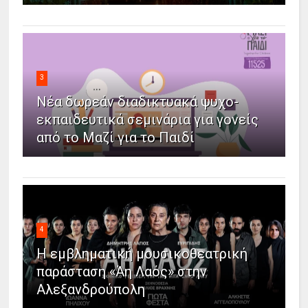
3
Νέα δωρεάν διαδικτυακά ψυχο-
εκπαιδευτικά σεμινάρια για γονείς
από το Μαζί για το Παιδί
4
Η εμβληματική μουσικοθεατρική
παράσταση «Άη Λαός» στην
Αλεξανδρούπολη