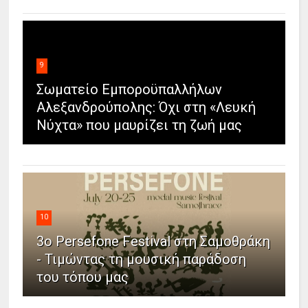
9
Σωματείο Εμποροϋπαλλήλων
Αλεξανδρούπολης: Όχι στη «Λευκή
Νύχτα» που μαυρίζει τη ζωή μας
10
3ο Persefone Festival στη Σαμοθράκη
- Τιμώντας τη μουσική παράδοση
του τόπου μας