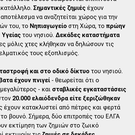
ακατάλληλο.
Σημαντικές ζημιές
έχουν
ε αποτέλεσμα να αναζητείται χώρος για την
ών του, το
Νηπιαγωγείο
στη Χώρα, το
πρώην
 Υγείας
του νησιού.
Δεκάδες καταστήματα
ες μόλις χτες κλήθηκαν να δηλώσουν τις
γελματικός τους εξοπλισμός.
αταστροφή και στο οδικό δίκτυο
του νησιού.
βατα έχουν πνιγεί
- θεωρείται ότι ο
 μεγαλύτερος - και
σταβλικές εγκαταστάσεις
ιστον
20.000 ελαιόδενδρα είτε ξεριζώθηκαν
 έχουν κατακλυστεί από πέτρες και φερτά
 το βουνό. Σήμερα, δύο επιτροπές του ΕΛΓΑ
νουν εκτίμηση των ζημιών στο ζωικό
ί εκτιμούν τις
ζημιές σε δεκάδες