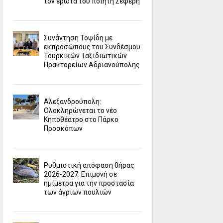
τον έρωτα του ποιητή Σεφέρη
Συνάντηση Τοψίδη με
εκπροσώπους του Συνδέσμου
Τουρκικών Ταξιδιωτικών
Πρακτορείων Αδριανούπολης
Αλεξανδρούπολη:
Ολοκληρώνεται το νέο
Κηποθέατρο στο Πάρκο
Προσκόπων
Ρυθμιστική απόφαση θήρας
2026-2027: Επιμονή σε
ημίμετρα για την προστασία
των άγριων πουλιών