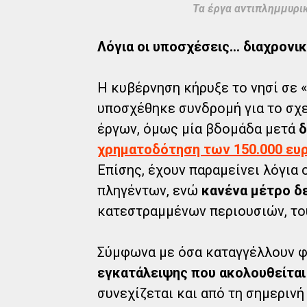
Τα έργα αντιπλημμυρι
Λόγια οι υποσχέσεις... διαχρονι
Η κυβέρνηση κήρυξε το νησί σε «
υποσχέθηκε συνδρομή για το σχ
έργων, όμως μία βδομάδα μετά
δ
χρηματοδότηση των 150.000 ευ
Επίσης, έχουν παραμείνει λόγια
πληγέντων, ενώ
κανένα μέτρο δε
κατεστραμμένων περιουσιών, του
Σύμφωνα με όσα καταγγέλλουν φ
εγκατάλειψης που ακολουθείται
συνεχίζεται και από τη σημερινή