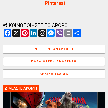
|
Pinterest
ΚΟΙΝΟΠΟΙΗΣΤΕ ΤΟ ΑΡΘΡΟ:
F
X
P
L
T
M
V
P
Α
a
i
i
h
e
i
r
ν
c
n
n
r
s
b
i
τ
e
t
k
e
s
e
n
α
b
e
e
a
e
r
t
λ
ΝΕΌΤΕΡΗ ΑΝΆΡΤΗΣΗ
o
r
d
d
n
λ
o
e
I
s
g
α
k
s
n
e
γ
ΠΑΛΑΙΌΤΕΡΗ ΑΝΆΡΤΗΣΗ
t
r
ή
ΑΡΧΙΚΉ ΣΕΛΊΔΑ
ΔΙΑΒΑΣΤΕ ΑΚΟΜΗ