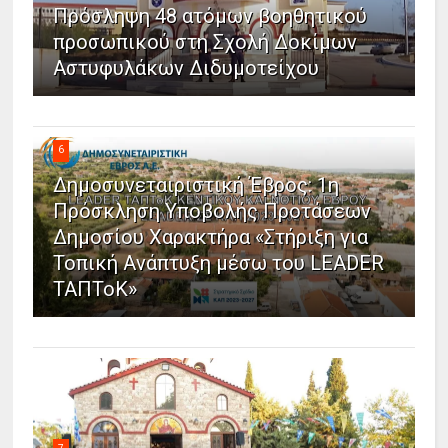
Πρόσληψη 48 ατόμων βοηθητικού
προσωπικού στη Σχολή Δοκίμων
Αστυφυλάκων Διδυμοτείχου
6
Δημοσυνεταιριστική Έβρος: 1η
Πρόσκληση Υποβολής Προτάσεων
Δημοσίου Χαρακτήρα «Στήριξη για
Τοπική Ανάπτυξη μέσω του LEADER
ΤΑΠΤοΚ»