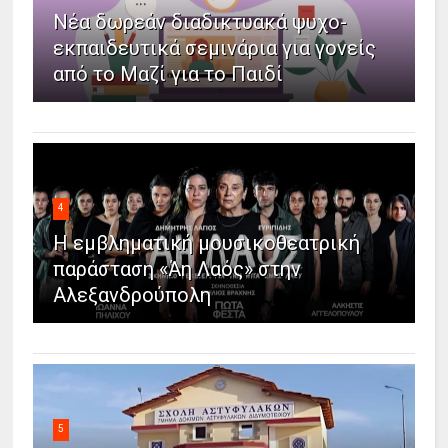
Νέα δωρεάν διαδικτυακά ψυχο-
εκπαιδευτικά σεμινάρια για γονείς
από το Μαζί για το Παιδί
4
Η εμβληματική μουσικοθεατρική
παράσταση «Άη Λαός» στην
Αλεξανδρούπολη
5