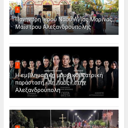
6
Πανήγυρη Ιερού Ναού Αγίας Μαρίνας
Μαΐστρου Αλεξανδρούπολης
7
Η εμβληματική μουσικοθεατρική
παράσταση «Άη Λαός» στην
Αλεξανδρούπολη