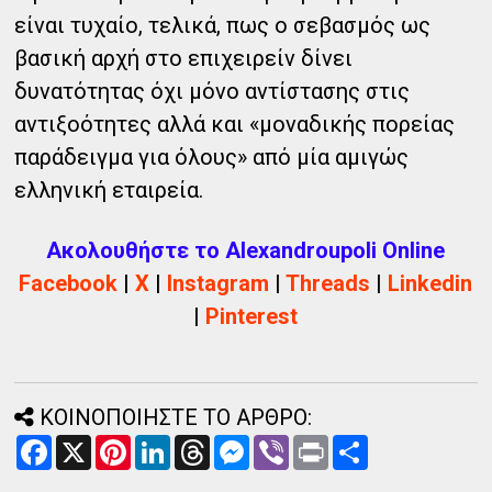
είναι τυχαίο, τελικά, πως ο σεβασμός ως
βασική αρχή στο επιχειρείν δίνει
δυνατότητας όχι μόνο αντίστασης στις
αντιξοότητες αλλά και «μοναδικής πορείας
παράδειγμα για όλους» από μία αμιγώς
ελληνική εταιρεία.
Ακολουθήστε το Alexandroupoli Online
Facebook
|
X
|
Instagram
|
Threads
|
Linkedin
|
Pinterest
ΚΟΙΝΟΠΟΙΗΣΤΕ ΤΟ ΑΡΘΡΟ:
F
X
P
L
T
M
V
P
Α
a
i
i
h
e
i
r
ν
c
n
n
r
s
b
i
τ