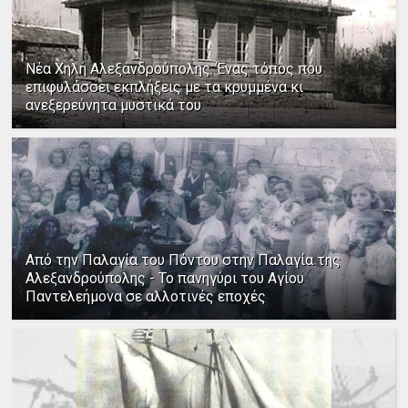
Νέα Χηλή Αλεξανδρούπολης: Ένας τόπος που
επιφυλάσσει εκπλήξεις με τα κρυμμένα κι
ανεξερεύνητα μυστικά του
Από την Παλαγία του Πόντου στην Παλαγία της
Αλεξανδρούπολης - Το πανηγύρι του Αγίου
Παντελεήμονα σε αλλοτινές εποχές