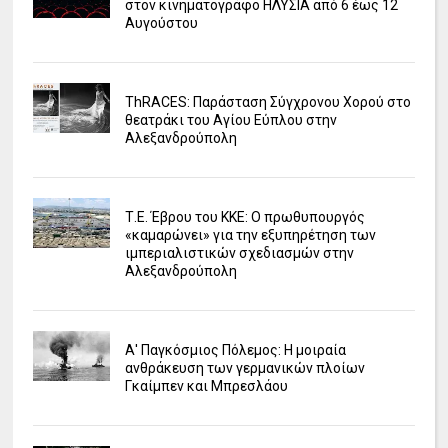
στον κινηματογράφο ΗΛΥΣΙΑ από 6 έως 12
Αυγούστου
ΤhRACES: Παράσταση Σύγχρονου Χορού στο
θεατράκι του Αγίου Εύπλου στην
Αλεξανδρούπολη
Τ.Ε. Έβρου του ΚΚΕ: Ο πρωθυπουργός
«καμαρώνει» για την εξυπηρέτηση των
ιμπεριαλιστικών σχεδιασμών στην
Αλεξανδρούπολη
Α' Παγκόσμιος Πόλεμος: Η μοιραία
ανθράκευση των γερμανικών πλοίων
Γκαίμπεν και Μπρεσλάου