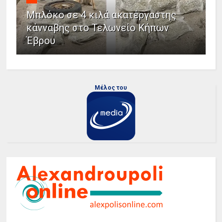
Μπλόκο σε 4 κιλά ακατέργαστης
κάνναβης στο Τελωνείο Κήπων
Έβρου
Μέλος του