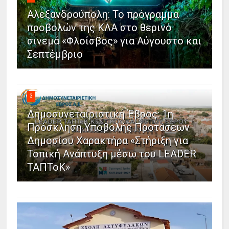
Αλεξανδρούπολη: Το πρόγραμμα
προβολών της ΚΛΑ στο θερινό
σινεμά «Φλοίσβος» για Αύγουστο και
Σεπτέμβριο
3
Δημοσυνεταιριστική Έβρος: 1η
Πρόσκληση Υποβολής Προτάσεων
Δημοσίου Χαρακτήρα «Στήριξη για
Τοπική Ανάπτυξη μέσω του LEADER
ΤΑΠΤοΚ»