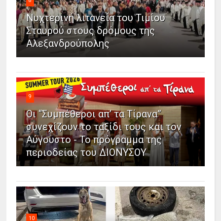
8
Νυχτερινή λιτανεία του Τιμίου
Σταυρού στους δρόμους της
Αλεξανδρούπολης
9
Οι “Συμπέθεροι απ’ τα Τίρανα”
συνεχίζουν το ταξίδι τους και τον
Αύγουστο - Το πρόγραμμα της
περιοδείας του ΔΙΟΝΥΣΟΥ
10