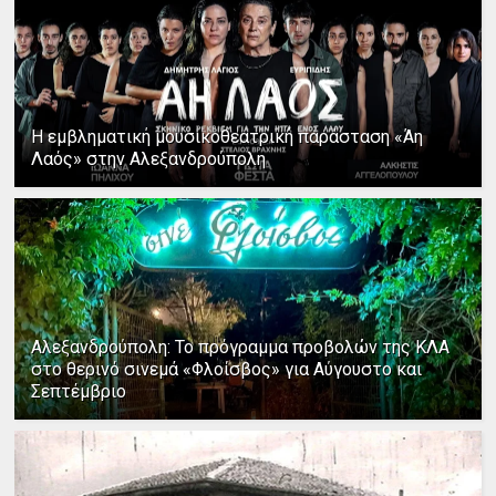
Η εμβληματική μουσικοθεατρική παράσταση «Άη
Λαός» στην Αλεξανδρούπολη
Αλεξανδρούπολη: Το πρόγραμμα προβολών της ΚΛΑ
στο θερινό σινεμά «Φλοίσβος» για Αύγουστο και
Σεπτέμβριο