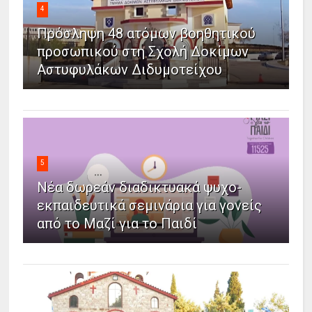
4
Πρόσληψη 48 ατόμων βοηθητικού
προσωπικού στη Σχολή Δοκίμων
Αστυφυλάκων Διδυμοτείχου
5
Νέα δωρεάν διαδικτυακά ψυχο-
εκπαιδευτικά σεμινάρια για γονείς
από το Μαζί για το Παιδί