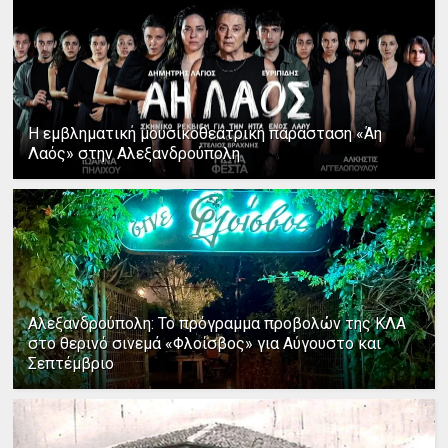
Η εμβληματική μουσικοθεατρική παράσταση «Άη
Λαός» στην Αλεξανδρούπολη
Αλεξανδρούπολη: Το πρόγραμμα προβολών της ΚΛΑ
στο θερινό σινεμά «Φλοίσβος» για Αύγουστο και
Σεπτέμβριο