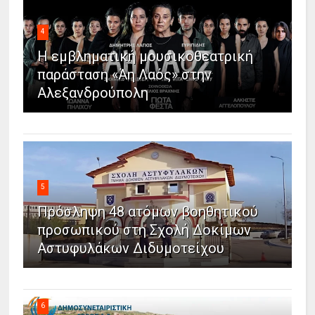
4
Η εμβληματική μουσικοθεατρική
παράσταση «Άη Λαός» στην
Αλεξανδρούπολη
5
Πρόσληψη 48 ατόμων βοηθητικού
προσωπικού στη Σχολή Δοκίμων
Αστυφυλάκων Διδυμοτείχου
6