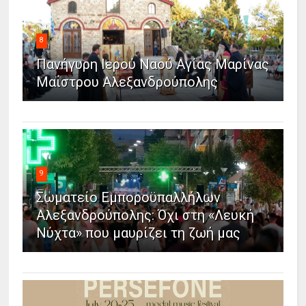
8
Πανήγυρη Ιερού Ναού Αγίας Μαρίνας
Μαΐστρου Αλεξανδρούπολης
9
Σωματείο Εμποροϋπαλλήλων
Αλεξανδρούπολης: Όχι στη «Λευκή
Νύχτα» που μαυρίζει τη ζωή μας