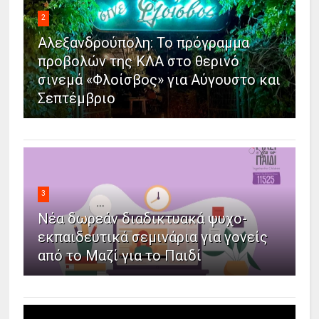
2
Αλεξανδρούπολη: Το πρόγραμμα
προβολών της ΚΛΑ στο θερινό
σινεμά «Φλοίσβος» για Αύγουστο και
Σεπτέμβριο
3
Νέα δωρεάν διαδικτυακά ψυχο-
εκπαιδευτικά σεμινάρια για γονείς
από το Μαζί για το Παιδί