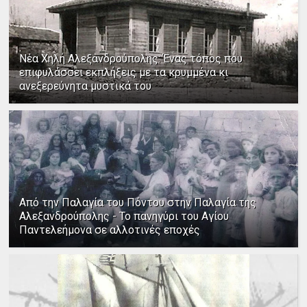
Νέα Χηλή Αλεξανδρούπολης: Ένας τόπος που
επιφυλάσσει εκπλήξεις με τα κρυμμένα κι
ανεξερεύνητα μυστικά του
Από την Παλαγία του Πόντου στην Παλαγία της
Αλεξανδρούπολης - Το πανηγύρι του Αγίου
Παντελεήμονα σε αλλοτινές εποχές