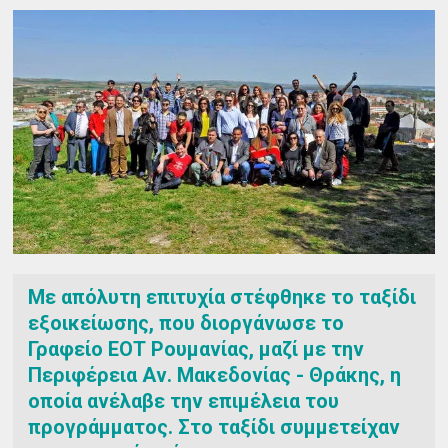
Με απόλυτη επιτυχία στέφθηκε το ταξίδι
εξοικείωσης, που διοργάνωσε το
Γραφείο ΕΟΤ Ρουμανίας, μαζί με την
Περιφέρεια Αν. Μακεδονίας - Θράκης, η
οποία ανέλαβε την επιμέλεια του
προγράμματος. Στο ταξίδι συμμετείχαν