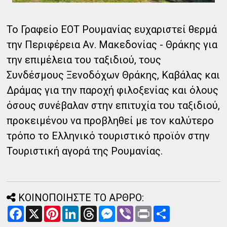
Το Γραφείο ΕΟΤ Ρουμανίας ευχαριστεί θερμά
την Περιφέρεια Αν. Μακεδονίας - Θράκης για
την επιμέλεια του ταξιδιού, τους
Συνδέσμους Ξενοδόχων Θράκης, Καβάλας και
Δράμας για την παροχή φιλοξενίας και όλους
όσους συνέβαλαν στην επιτυχία του ταξιδιού,
προκειμένου να προβληθεί με τον καλύτερο
τρόπο το Ελληνικό τουριστικό προϊόν στην
Τουριστική αγορά της Ρουμανίας.
ΚΟΙΝΟΠΟΙΗΣΤΕ ΤΟ ΑΡΘΡΟ:
F
X
P
L
T
M
V
P
Α
a
i
i
h
e
i
r
ν
c
n
n
r
s
b
i
τ