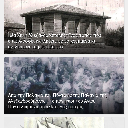
Νέα Χηλή Αλεξανδρούπολης: Ένας τόπος που
επιφυλάσσει εκπλήξεις με τα κρυμμένα κι
ανεξερεύνητα μυστικά του
Από την Παλαγία του Πόντου στην Παλαγία της
Αλεξανδρούπολης - Το πανηγύρι του Αγίου
Παντελεήμονα σε αλλοτινές εποχές