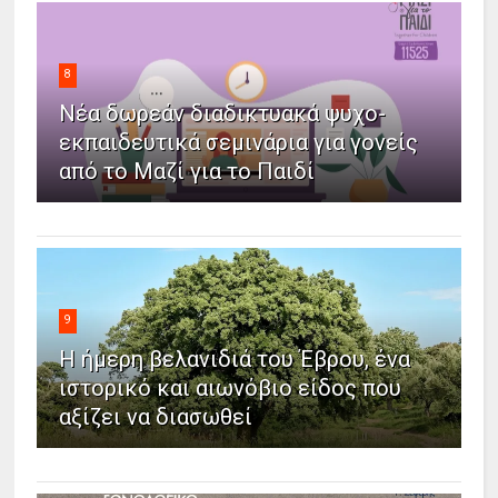
8
Νέα δωρεάν διαδικτυακά ψυχο-
εκπαιδευτικά σεμινάρια για γονείς
από το Μαζί για το Παιδί
9
Η ήμερη βελανιδιά του Έβρου, ένα
ιστορικό και αιωνόβιο είδος που
αξίζει να διασωθεί