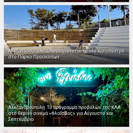
Αλεξανδρούπολη: Ολοκληρώνεται το νέο Κηποθέατρο
στο Πάρκο Προσκόπων
Αλεξανδρούπολη: Το πρόγραμμα προβολών της ΚΛΑ
στο θερινό σινεμά «Φλοίσβος» για Αύγουστο και
Σεπτέμβριο