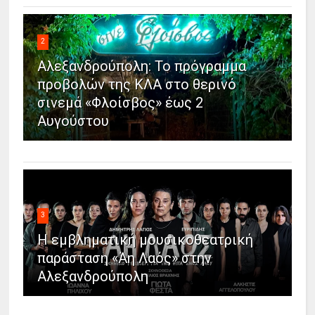
2
Αλεξανδρούπολη: Το πρόγραμμα
προβολών της ΚΛΑ στο θερινό
σινεμά «Φλοίσβος» έως 2
Αυγούστου
3
Η εμβληματική μουσικοθεατρική
παράσταση «Άη Λαός» στην
Αλεξανδρούπολη