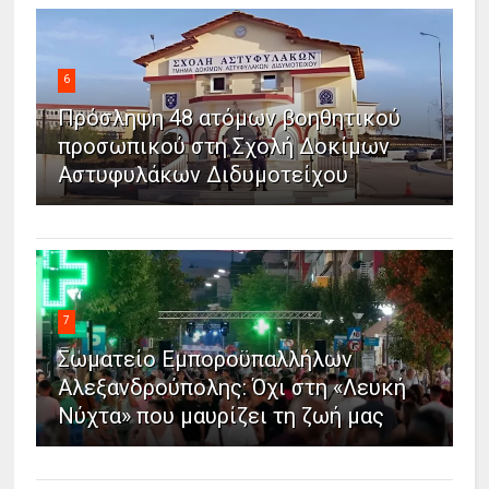
6
Πρόσληψη 48 ατόμων βοηθητικού
προσωπικού στη Σχολή Δοκίμων
Αστυφυλάκων Διδυμοτείχου
7
Σωματείο Εμποροϋπαλλήλων
Αλεξανδρούπολης: Όχι στη «Λευκή
Νύχτα» που μαυρίζει τη ζωή μας