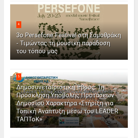
4
3ο Persefone Festival στη Σαμοθράκη
- Τιμώντας τη μουσική παράδοση
του τόπου μας
5
Δημοσυνεταιριστική Έβρος: 1η
Πρόσκληση Υποβολής Προτάσεων
Δημοσίου Χαρακτήρα «Στήριξη για
Τοπική Ανάπτυξη μέσω του LEADER
ΤΑΠΤοΚ»