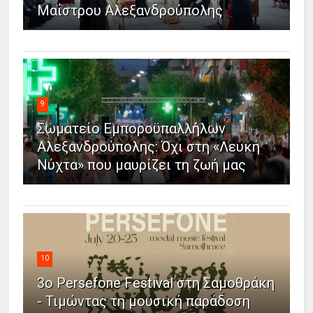
Μαΐστρου Αλεξανδρούπολης
9
Σωματείο Εμποροϋπαλλήλων
Αλεξανδρούπολης: Όχι στη «Λευκή
Νύχτα» που μαυρίζει τη ζωή μας
10
3ο Persefone Festival στη Σαμοθράκη
- Τιμώντας τη μουσική παράδοση