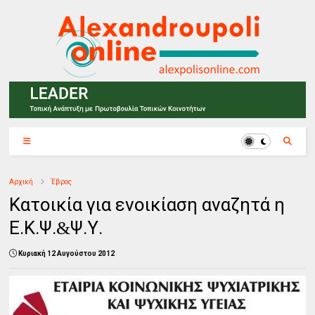
Αρχική
Έβρος
Κατοικία για ενοικίαση αναζητά η
Ε.Κ.Ψ.
Ψ.Υ.
&
Κυριακή 12 Αυγούστου 2012