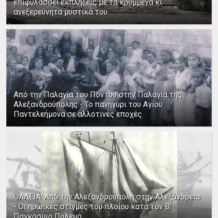
επιφυλάσσει εκπλήξεις με τα κρυμμένα κι
ανεξερεύνητα μυστικά του
Από την Παλαγία του Πόντου στην Παλαγία της
Αλεξανδρούπολης - Το πανηγύρι του Αγίου
Παντελεήμονα σε αλλοτινές εποχές
ΘΑΛΕΙΑ: Από την Αλεξανδρούπολη στην Αλεξάνδρεια
- Οι ηρωικές στιγμές του πλοίου κατά τον Β΄
Παγκόσμιο Πόλεμο