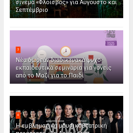
σινεμά «Φλοίσβος» για Αύγουστο και
Σεπτέμβριο
3
Νέα δωρεάν διαδικτυακά ψυχο-
εκπαιδευτικά σεμινάρια για γονείς
από το Μαζί για το Παιδί
4
Η εμβληματική μουσικοθεατρική