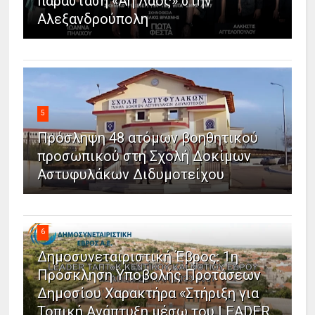
παράσταση «Άη Λαός» στην
Αλεξανδρούπολη
5
Πρόσληψη 48 ατόμων βοηθητικού
προσωπικού στη Σχολή Δοκίμων
Αστυφυλάκων Διδυμοτείχου
6
Δημοσυνεταιριστική Έβρος: 1η
Πρόσκληση Υποβολής Προτάσεων
Δημοσίου Χαρακτήρα «Στήριξη για
Τοπική Ανάπτυξη μέσω του LEADER