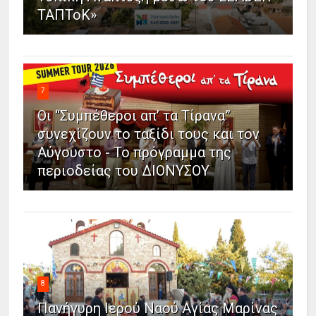
ΤΑΠΤοΚ»
7
Οι “Συμπέθεροι απ’ τα Τίρανα”
συνεχίζουν το ταξίδι τους και τον
Αύγουστο - Το πρόγραμμα της
περιοδείας του ΔΙΟΝΥΣΟΥ
8
Πανήγυρη Ιερού Ναού Αγίας Μαρίνας