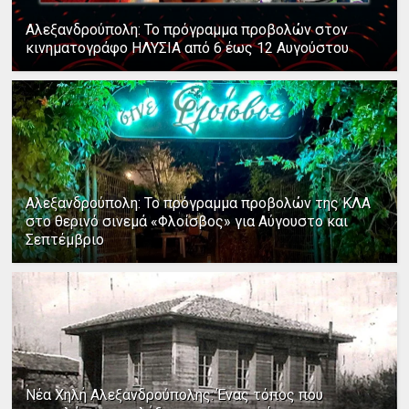
Αλεξανδρούπολη: Το πρόγραμμα προβολών στον
κινηματογράφο ΗΛΥΣΙΑ από 6 έως 12 Αυγούστου
Αλεξανδρούπολη: Το πρόγραμμα προβολών της ΚΛΑ
στο θερινό σινεμά «Φλοίσβος» για Αύγουστο και
Σεπτέμβριο
Νέα Χηλή Αλεξανδρούπολης: Ένας τόπος που