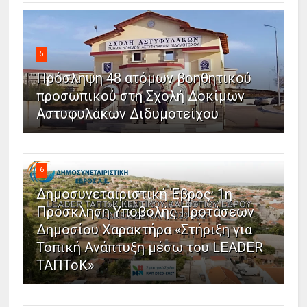
5
Πρόσληψη 48 ατόμων βοηθητικού
προσωπικού στη Σχολή Δοκίμων
Αστυφυλάκων Διδυμοτείχου
6
Δημοσυνεταιριστική Έβρος: 1η
Πρόσκληση Υποβολής Προτάσεων
Δημοσίου Χαρακτήρα «Στήριξη για
Τοπική Ανάπτυξη μέσω του LEADER
ΤΑΠΤοΚ»