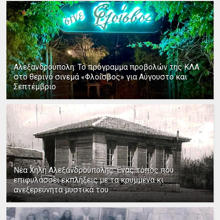
Αλεξανδρούπολη: Το πρόγραμμα προβολών της ΚΛΑ
στο θερινό σινεμά «Φλοίσβος» για Αύγουστο και
Σεπτέμβριο
Νέα Χηλή Αλεξανδρούπολης: Ένας τόπος που
επιφυλάσσει εκπλήξεις με τα κρυμμένα κι
ανεξερεύνητα μυστικά του