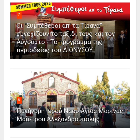
7
Οι “Συμπέθεροι απ’ τα Τίρανα”
συνεχίζουν το ταξίδι τους και τον
Αύγουστο - Το πρόγραμμα της
περιοδείας του ΔΙΟΝΥΣΟΥ
8
Πανήγυρη Ιερού Ναού Αγίας Μαρίνας
Μαΐστρου Αλεξανδρούπολης