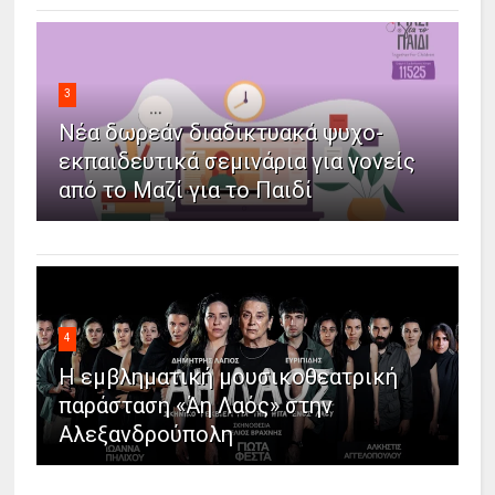
3
Νέα δωρεάν διαδικτυακά ψυχο-
εκπαιδευτικά σεμινάρια για γονείς
από το Μαζί για το Παιδί
4
Η εμβληματική μουσικοθεατρική
παράσταση «Άη Λαός» στην
Αλεξανδρούπολη