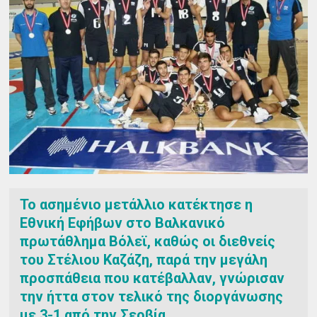
Το ασημένιο μετάλλιο κατέκτησε η
Εθνική Εφήβων στο Βαλκανικό
πρωτάθλημα Βόλεϊ, καθώς οι διεθνείς
του Στέλιου Καζάζη, παρά την μεγάλη
προσπάθεια που κατέβαλλαν, γνώρισαν
την ήττα στον τελικό της διοργάνωσης
με 3-1 από την Σερβία