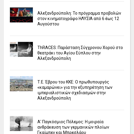
Αλεξανδρούπολη: Το πρόγραμμα προβολών
στον κινηματογράφο ΗΛΥΣΙΑ από 6 έως 12
Αυγούστου
ΤhRACES: Παράσταση Σύγχρονου Χορού στο
θεατράκι του Αγίου Εύπλου στην
Αλεξανδρούπολη
Τ.Ε. Έβρου του ΚΚΕ: Ο πρωθυπουργός
«καμαρώνει» για την εξυπηρέτηση των
ιμπεριαλιστικών σχεδιασμών στην
Αλεξανδρούπολη
Α' Παγκόσμιος Πόλεμος: Η μοιραία
ανθράκευση των γερμανικών πλοίων
Γκαίμπεν και Μπρεσλάου