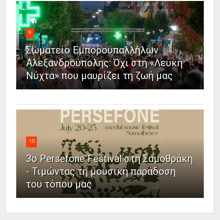
9
Σωματείο Εμποροϋπαλλήλων
Αλεξανδρούπολης: Όχι στη «Λευκή
Νύχτα» που μαυρίζει τη ζωή μας
10
3ο Persefone Festival στη Σαμοθράκη
- Τιμώντας τη μουσική παράδοση
του τόπου μας