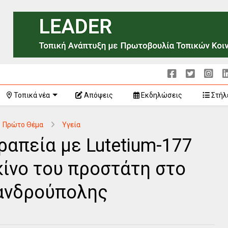
Τοπικά νέα
Απόψεις
Εκδηλώσεις
Στήλ
Πρώτο Θέμα
Υγεία
απεία με Lutetium-177
κίνο του προστάτη στο
ανδρούπολης