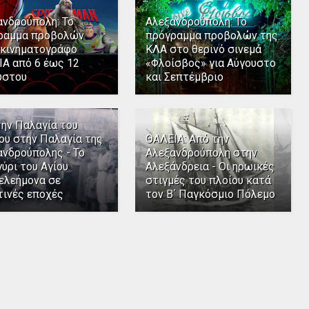
ανδρούπολη: Το
Αλεξανδρούπολη: Το
ραμμα προβολών
πρόγραμμα προβολών της
 κινηματογράφο
ΚΛΑ στο θερινό σινεμά
ΙΑ από 6 έως 12
«Φλοίσβος» για Αύγουστο
ύστου
και Σεπτέμβριο
την Παλαγία του
ου στην Παλαγία της
ΘΑΛΕΙΑ: Από την
ανδρούπολης - Το
Αλεξανδρούπολη στην
ύρι του Αγίου
Αλεξάνδρεια - Οι ηρωικές
ελεήμονα σε
στιγμές του πλοίου κατά
τινές εποχές
τον Β΄ Παγκόσμιο Πόλεμο