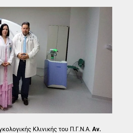
γκολογικής Κλινικής του Π.Γ.Ν.Α.
Αν.