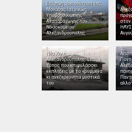
Επίσημη αδειοδότηση της
Μονάδας Ιατρικώς
Αλεξ
Υποβοηθούμενης
πρόγ
Αναπαραγωγής του
στον
Νοσοκομείου
ΗΛΥΣ
Αλεξανδρούπολης
Αυγο
Νέα Χηλή
Από 
Αλεξανδρούπολης: Ένας
Πόντ
τόπος που επιφυλάσσει
Αλεξ
εκπλήξεις με τα κρυμμένα
πανηγ
κι ανεξερεύνητα μυστικά
Παντ
του
αλλο