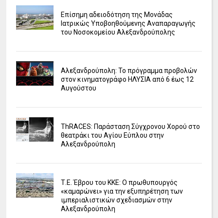
Επίσημη αδειοδότηση της Μονάδας
Ιατρικώς Υποβοηθούμενης Αναπαραγωγής
του Νοσοκομείου Αλεξανδρούπολης
Αλεξανδρούπολη: Το πρόγραμμα προβολών
στον κινηματογράφο ΗΛΥΣΙΑ από 6 έως 12
Αυγούστου
ΤhRACES: Παράσταση Σύγχρονου Χορού στο
θεατράκι του Αγίου Εύπλου στην
Αλεξανδρούπολη
Τ.Ε. Έβρου του ΚΚΕ: Ο πρωθυπουργός
«καμαρώνει» για την εξυπηρέτηση των
ιμπεριαλιστικών σχεδιασμών στην
Αλεξανδρούπολη