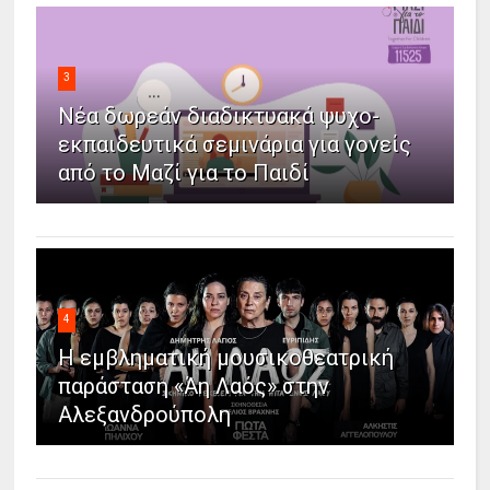
3
Νέα δωρεάν διαδικτυακά ψυχο-
εκπαιδευτικά σεμινάρια για γονείς
από το Μαζί για το Παιδί
4
Η εμβληματική μουσικοθεατρική
παράσταση «Άη Λαός» στην
Αλεξανδρούπολη