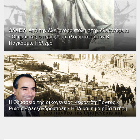
ΘΑΛΕΙΑ: Από την Αλεξανδρούπολη στην Αλεξάνδρεια
- Οι ηρωικές στιγμές του πλοίου κατά τον Β΄
Παγκόσμιο Πόλεμο
Η Οδύσσεια της οικογένειας Κεφαλίδη: Πόντος -
Ρωσία - Αλεξανδρούπολη - ΗΠΑ και η μοιραία πτήση...