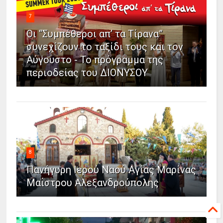
7
Οι “Συμπέθεροι απ’ τα Τίρανα”
συνεχίζουν το ταξίδι τους και τον
Αύγουστο - Το πρόγραμμα της
περιοδείας του ΔΙΟΝΥΣΟΥ
8
Πανήγυρη Ιερού Ναού Αγίας Μαρίνας
Μαΐστρου Αλεξανδρούπολης