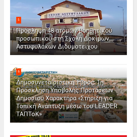
5
Πρόσληψη 48 ατόμων βοηθητικού
προσωπικού στη Σχολή Δοκίμων
Αστυφυλάκων Διδυμοτείχου
6
Δημοσυνεταιριστική Έβρος: 1η
Πρόσκληση Υποβολής Προτάσεων
Δημοσίου Χαρακτήρα «Στήριξη για
Τοπική Ανάπτυξη μέσω του LEADER
ΤΑΠΤοΚ»