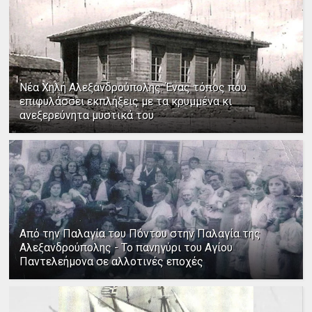
Νέα Χηλή Αλεξανδρούπολης: Ένας τόπος που
επιφυλάσσει εκπλήξεις με τα κρυμμένα κι
ανεξερεύνητα μυστικά του
Από την Παλαγία του Πόντου στην Παλαγία της
Αλεξανδρούπολης - Το πανηγύρι του Αγίου
Παντελεήμονα σε αλλοτινές εποχές