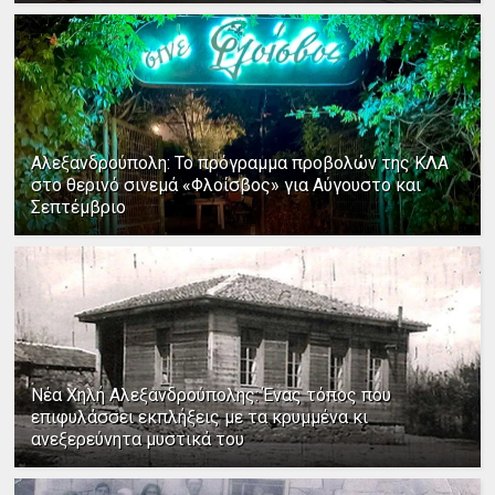
Αλεξανδρούπολη: Το πρόγραμμα προβολών της ΚΛΑ
στο θερινό σινεμά «Φλοίσβος» για Αύγουστο και
Σεπτέμβριο
Νέα Χηλή Αλεξανδρούπολης: Ένας τόπος που
επιφυλάσσει εκπλήξεις με τα κρυμμένα κι
ανεξερεύνητα μυστικά του