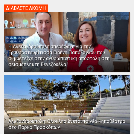
ΔΙΑΒΑΣΤΕ ΑΚΟΜΗ
Η Αλεξανδρούπολη υπερήφανη για την
Ερυθροσταυρίτισσα Ειρήνη Παπάζογλου που
συμμετείχε στην ανθρωπιστική αποστολή στη
σεισμόπληκτη Βενεζουέλα
Αλεξανδρούπολη: Ολοκληρώνεται το νέο Κηποθέατρο
στο Πάρκο Προσκόπων