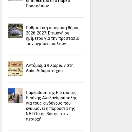
Κηποθέατρο στο Πάρκο
Προσκόπων
Ρυθμιστική απόφαση θήρας
2026-2027: Επιμονή σε
ημίμετρα για την προστασία
των άγριων πουλιών
Αντάμωμα 9 Χωριών στη
Λάδη Διδυμοτείχου
Παρέμβαση της Επιτροπής
Ειρήνης Αλεξανδρούπολης
για τους κινδύνους που
εγκυμονεί η παρουσία της
ΝΑΤΟϊκής βάσης στην
περιοχή