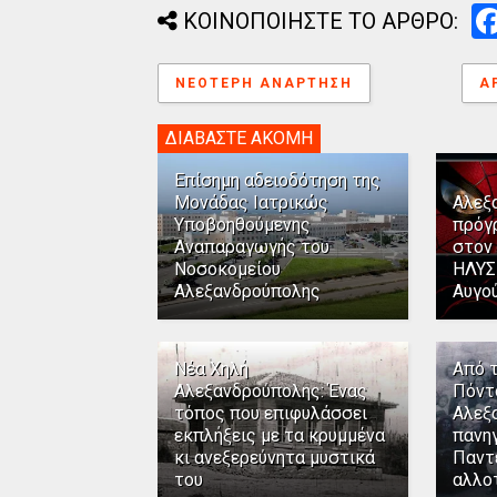
ΚΟΙΝΟΠΟΙΗΣΤΕ ΤΟ ΑΡΘΡΟ:
ΝΕΌΤΕΡΗ ΑΝΆΡΤΗΣΗ
Α
ΔΙΑΒΑΣΤΕ ΑΚΟΜΗ
Επίσημη αδειοδότηση της
Μονάδας Ιατρικώς
Αλεξ
Υποβοηθούμενης
πρόγ
Αναπαραγωγής του
στον
Νοσοκομείου
ΗΛΥΣ
Αλεξανδρούπολης
Αυγο
Νέα Χηλή
Από 
Αλεξανδρούπολης: Ένας
Πόντ
τόπος που επιφυλάσσει
Αλεξ
εκπλήξεις με τα κρυμμένα
πανηγ
κι ανεξερεύνητα μυστικά
Παντ
του
αλλο