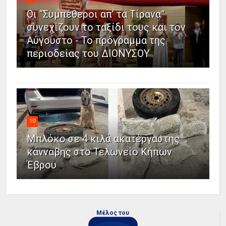
Οι “Συμπέθεροι απ’ τα Τίρανα”
συνεχίζουν το ταξίδι τους και τον
Αύγουστο - Το πρόγραμμα της
περιοδείας του ΔΙΟΝΥΣΟΥ
10
Μπλόκο σε 4 κιλά ακατέργαστης
κάνναβης στο Τελωνείο Κήπων
Έβρου
Μέλος του