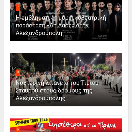
7
Η εμβληματική μουσικοθεατρική
παράσταση «Άη Λαός» στην
Αλεξανδρούπολη
8
Νυχτερινή λιτανεία του Τιμίου
Σταυρού στους δρόμους της
Αλεξανδρούπολης
9