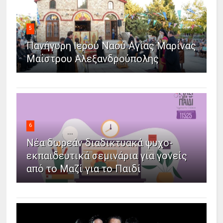
5
Πανήγυρη Ιερού Ναού Αγίας Μαρίνας
Μαΐστρου Αλεξανδρούπολης
6
Νέα δωρεάν διαδικτυακά ψυχο-
εκπαιδευτικά σεμινάρια για γονείς
από το Μαζί για το Παιδί