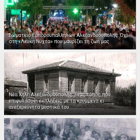
Σωματείο Εμποροϋπαλλήλων Αλεξανδρούπολης: Όχι
στη «Λευκή Νύχτα» που μαυρίζει τη ζωή μας
Νέα Χηλή Αλεξανδρούπολης: Ένας τόπος που
επιφυλάσσει εκπλήξεις με τα κρυμμένα κι
ανεξερεύνητα μυστικά του