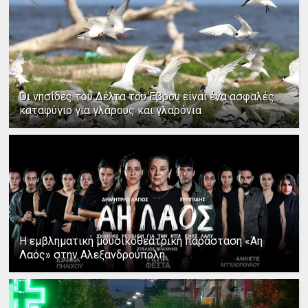
Οι νησίδες του Δέλτα του Έβρου είναι ένα ασφαλές
καταφύγιο για γλάρους και γλαρόνια
Η εμβληματική μουσικοθεατρική παράσταση «Άη
Λαός» στην Αλεξανδρούπολη