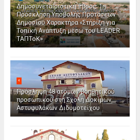
Δημοσυνεταιριστική Έβρος: 1η
Πρόσκληση Υποβολής Προτάσεων
Δημοσίου Χαρακτήρα «Στήριξη για
Τοπική Ανάπτυξη μέσω του LEADER
ΤΑΠΤοΚ»
4
Πρόσληψη 48 ατόμων βοηθητικού
προσωπικού στη Σχολή Δοκίμων
Αστυφυλάκων Διδυμοτείχου