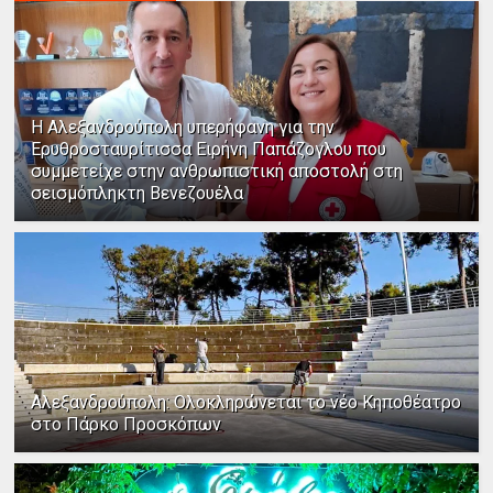
Η Αλεξανδρούπολη υπερήφανη για την
Ερυθροσταυρίτισσα Ειρήνη Παπάζογλου που
συμμετείχε στην ανθρωπιστική αποστολή στη
σεισμόπληκτη Βενεζουέλα
Αλεξανδρούπολη: Ολοκληρώνεται το νέο Κηποθέατρο
στο Πάρκο Προσκόπων