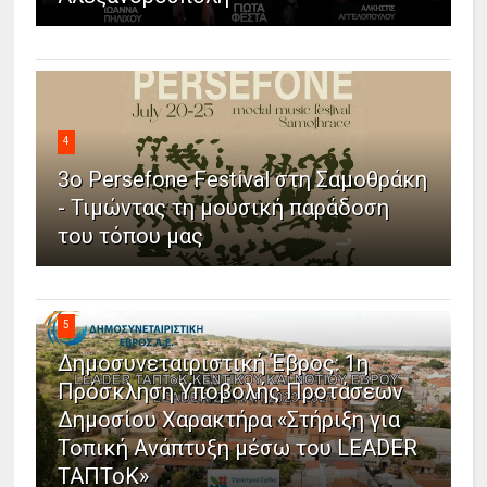
4
3ο Persefone Festival στη Σαμοθράκη
- Τιμώντας τη μουσική παράδοση
του τόπου μας
5
Δημοσυνεταιριστική Έβρος: 1η
Πρόσκληση Υποβολής Προτάσεων
Δημοσίου Χαρακτήρα «Στήριξη για
Τοπική Ανάπτυξη μέσω του LEADER
ΤΑΠΤοΚ»