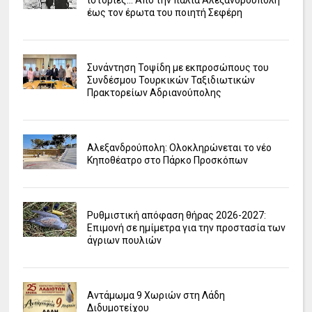
ιστορίες... Από την παλιά Αλεξανδρούπολη
έως τον έρωτα του ποιητή Σεφέρη
Συνάντηση Τοψίδη με εκπροσώπους του
Συνδέσμου Τουρκικών Ταξιδιωτικών
Πρακτορείων Αδριανούπολης
Αλεξανδρούπολη: Ολοκληρώνεται το νέο
Κηποθέατρο στο Πάρκο Προσκόπων
Ρυθμιστική απόφαση θήρας 2026-2027:
Επιμονή σε ημίμετρα για την προστασία των
άγριων πουλιών
Αντάμωμα 9 Χωριών στη Λάδη
Διδυμοτείχου