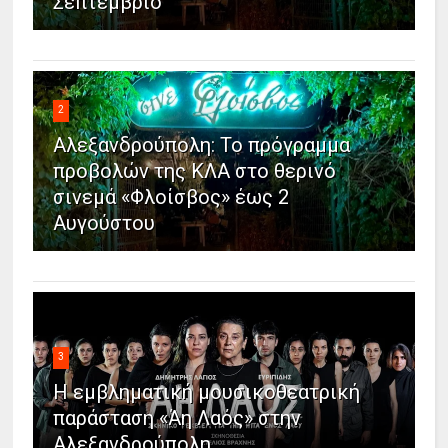
Σεπτέμβριο
2
Αλεξανδρούπολη: Το πρόγραμμα
προβολών της ΚΛΑ στο θερινό
σινεμά «Φλοίσβος» έως 2
Αυγούστου
3
Η εμβληματική μουσικοθεατρική
παράσταση «Άη Λαός» στην
Αλεξανδρούπολη