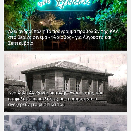
Αλεξανδρούπολη: Το πρόγραμμα προβολών της ΚΛΑ
στο θερινό σινεμά «Φλοίσβος» για Αύγουστο και
Σεπτέμβριο
Νέα Χηλή Αλεξανδρούπολης: Ένας τόπος που
επιφυλάσσει εκπλήξεις με τα κρυμμένα κι
ανεξερεύνητα μυστικά του