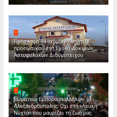
6
Πρόσληψη 48 ατόμων βοηθητικού
προσωπικού στη Σχολή Δοκίμων
Αστυφυλάκων Διδυμοτείχου
7
Σωματείο Εμποροϋπαλλήλων
Αλεξανδρούπολης: Όχι στη «Λευκή
Νύχτα» που μαυρίζει τη ζωή μας