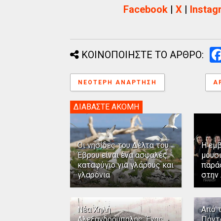
Facebook
|
X
|
Instag
ΚΟΙΝΟΠΟΙΗΣΤΕ ΤΟ ΑΡΘΡΟ:
ΝΕΌΤΕΡΗ ΑΝΆΡΤΗΣΗ
Α
ΔΙΑΒΑΣΤΕ ΑΚΟΜΗ
Οι νησίδες του Δέλτα του
Η εμ
Έβρου είναι ένα ασφαλές
μουσ
καταφύγιο για γλάρους και
παρά
γλαρόνια
στην
Νέα Χηλή
Από 
Αλεξανδρούπολης: Ένας
Πόντ