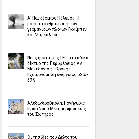
Α' Παγκόσμιος Πόλεμος: Η
μοιραία ανθράκευση των
γερμανικών πλοίων Γκαίμπεν
και Μπρεσλάου
Νέος φωτισμός LED στο οδικό
δίκτυο της Περιφέρειας Αν.
Μακεδονίας - Θράκης.
Εξοικονόμηση ενέργειας 62% -
69%
Αλεξανδρούπολη: Πανήγυρις
Ιερού Ναού Μεταμορφώσεως
του Σωτήρος
Οι νησίδες του Δέλτα του