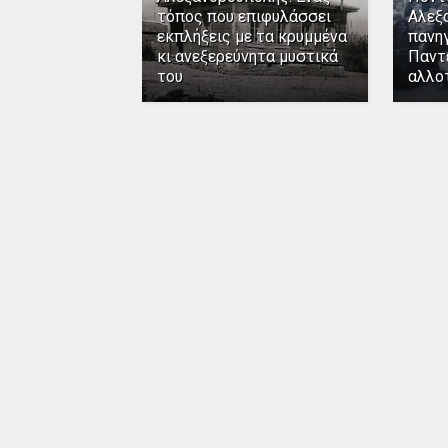
τόπος που επιφυλάσσει
Αλεξ
εκπλήξεις με τα κρυμμένα
πανηγ
κι ανεξερεύνητα μυστικά
Παντ
του
αλλο