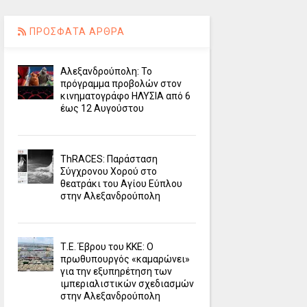
ΠΡΟΣΦΑΤΑ ΑΡΘΡΑ
Αλεξανδρούπολη: Το
πρόγραμμα προβολών στον
κινηματογράφο ΗΛΥΣΙΑ από 6
έως 12 Αυγούστου
ΤhRACES: Παράσταση
Σύγχρονου Χορού στο
θεατράκι του Αγίου Εύπλου
στην Αλεξανδρούπολη
Τ.Ε. Έβρου του ΚΚΕ: Ο
πρωθυπουργός «καμαρώνει»
για την εξυπηρέτηση των
ιμπεριαλιστικών σχεδιασμών
στην Αλεξανδρούπολη