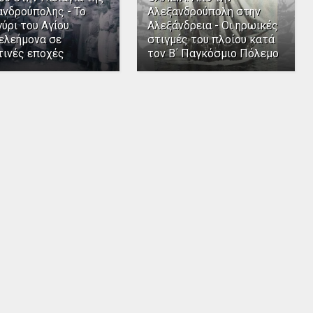
ανδρούπολης - Το
Αλεξανδρούπολη στην
ύρι του Αγίου
Αλεξάνδρεια - Οι ηρωικές
ελεήμονα σε
στιγμές του πλοίου κατά
τινές εποχές
τον Β΄ Παγκόσμιο Πόλεμο