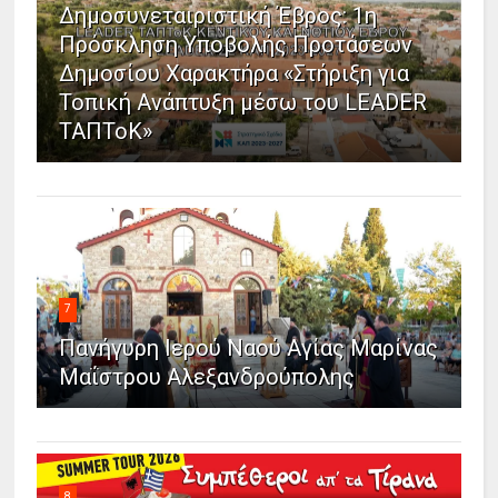
Δημοσυνεταιριστική Έβρος: 1η
Πρόσκληση Υποβολής Προτάσεων
Δημοσίου Χαρακτήρα «Στήριξη για
Τοπική Ανάπτυξη μέσω του LEADER
ΤΑΠΤοΚ»
7
Πανήγυρη Ιερού Ναού Αγίας Μαρίνας
Μαΐστρου Αλεξανδρούπολης
8