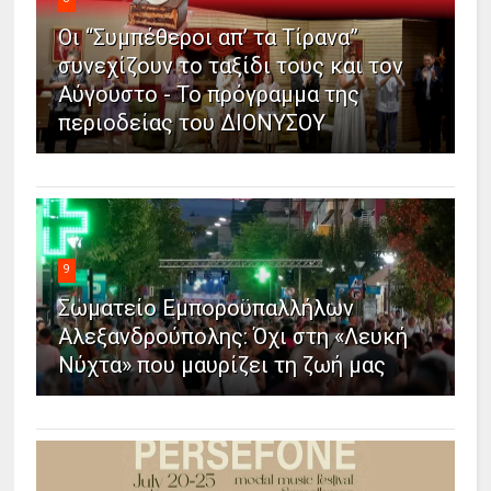
Οι “Συμπέθεροι απ’ τα Τίρανα”
συνεχίζουν το ταξίδι τους και τον
Αύγουστο - Το πρόγραμμα της
περιοδείας του ΔΙΟΝΥΣΟΥ
9
Σωματείο Εμποροϋπαλλήλων
Αλεξανδρούπολης: Όχι στη «Λευκή
Νύχτα» που μαυρίζει τη ζωή μας