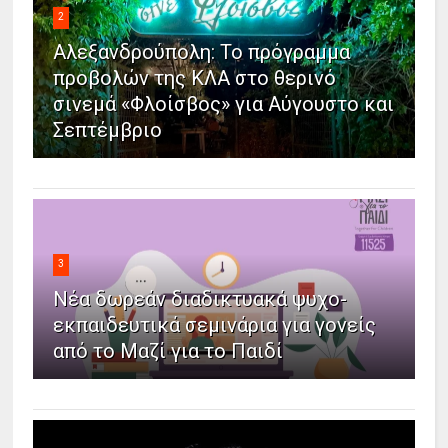
2
Αλεξανδρούπολη: Το πρόγραμμα
προβολών της ΚΛΑ στο θερινό
σινεμά «Φλοίσβος» για Αύγουστο και
Σεπτέμβριο
3
Νέα δωρεάν διαδικτυακά ψυχο-
εκπαιδευτικά σεμινάρια για γονείς
από το Μαζί για το Παιδί