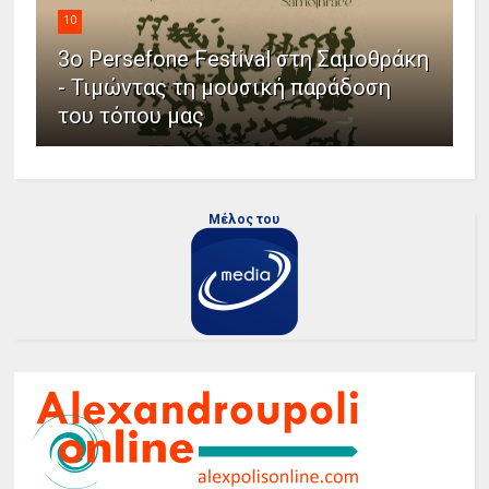
10
3ο Persefone Festival στη Σαμοθράκη
- Τιμώντας τη μουσική παράδοση
του τόπου μας
Μέλος του