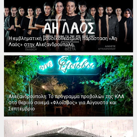
Η εμβληματική μουσικοθεατρική παράσταση «Άη
Λαός» στην Αλεξανδρούπολη
Αλεξανδρούπολη: Το πρόγραμμα προβολών της ΚΛΑ
στο θερινό σινεμά «Φλοίσβος» για Αύγουστο και
Σεπτέμβριο