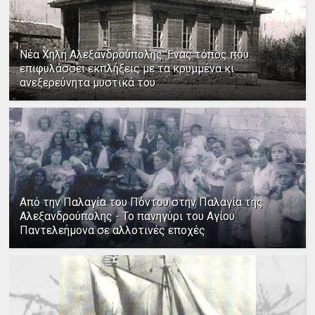
Νέα Χηλή Αλεξανδρούπολης: Ένας τόπος που
επιφυλάσσει εκπλήξεις με τα κρυμμένα κι
ανεξερεύνητα μυστικά του
Από την Παλαγία του Πόντου στην Παλαγία της
Αλεξανδρούπολης - Το πανηγύρι του Αγίου
Παντελεήμονα σε αλλοτινές εποχές