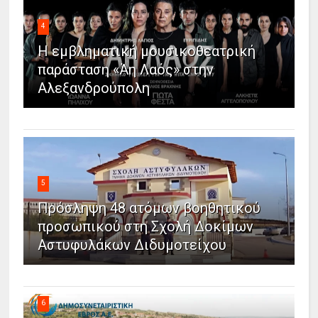
4
Η εμβληματική μουσικοθεατρική
παράσταση «Άη Λαός» στην
Αλεξανδρούπολη
5
Πρόσληψη 48 ατόμων βοηθητικού
προσωπικού στη Σχολή Δοκίμων
Αστυφυλάκων Διδυμοτείχου
6