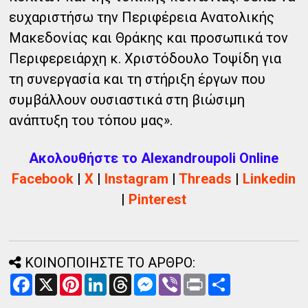
ευχαριστήσω την Περιφέρεια Ανατολικής
Μακεδονίας και Θράκης και προσωπικά τον
Περιφερειάρχη κ. Χριστόδουλο Τοψίδη για
τη συνεργασία και τη στήριξη έργων που
συμβάλλουν ουσιαστικά στη βιώσιμη
ανάπτυξη του τόπου μας».
Ακολουθήστε το Alexandroupoli Online
Facebook
|
X
|
Instagram
|
Threads
|
Linkedin
|
Pinterest
ΚΟΙΝΟΠΟΙΗΣΤΕ ΤΟ ΑΡΘΡΟ:
F
X
P
L
T
M
V
P
Α
a
i
i
h
e
i
r
ν
c
n
n
r
s
b
i
τ