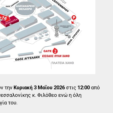
ύν την
Κυριακή 3 Μαΐου 2026
στις
12:00
από
εσσαλονίκης κ. Φιλόθεο ενώ η όλη
ία του.