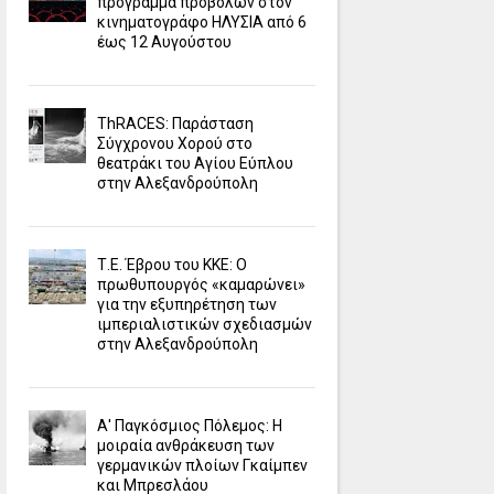
πρόγραμμα προβολών στον
κινηματογράφο ΗΛΥΣΙΑ από 6
έως 12 Αυγούστου
ΤhRACES: Παράσταση
Σύγχρονου Χορού στο
θεατράκι του Αγίου Εύπλου
στην Αλεξανδρούπολη
Τ.Ε. Έβρου του ΚΚΕ: Ο
πρωθυπουργός «καμαρώνει»
για την εξυπηρέτηση των
ιμπεριαλιστικών σχεδιασμών
στην Αλεξανδρούπολη
Α' Παγκόσμιος Πόλεμος: Η
μοιραία ανθράκευση των
γερμανικών πλοίων Γκαίμπεν
και Μπρεσλάου