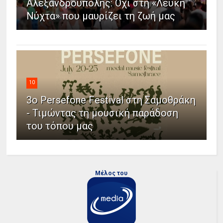
Αλεξανδρούπολης: Όχι στη «Λευκή
Νύχτα» που μαυρίζει τη ζωή μας
10
3ο Persefone Festival στη Σαμοθράκη
- Τιμώντας τη μουσική παράδοση
του τόπου μας
Μέλος του