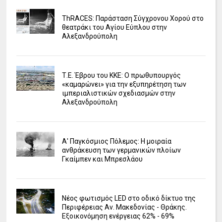
ΤhRACES: Παράσταση Σύγχρονου Χορού στο
θεατράκι του Αγίου Εύπλου στην
Αλεξανδρούπολη
Τ.Ε. Έβρου του ΚΚΕ: Ο πρωθυπουργός
«καμαρώνει» για την εξυπηρέτηση των
ιμπεριαλιστικών σχεδιασμών στην
Αλεξανδρούπολη
Α' Παγκόσμιος Πόλεμος: Η μοιραία
ανθράκευση των γερμανικών πλοίων
Γκαίμπεν και Μπρεσλάου
Νέος φωτισμός LED στο οδικό δίκτυο της
Περιφέρειας Αν. Μακεδονίας - Θράκης.
Εξοικονόμηση ενέργειας 62% - 69%