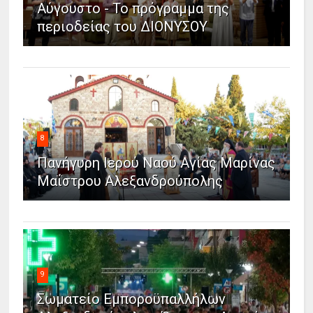
Αύγουστο - Το πρόγραμμα της
περιοδείας του ΔΙΟΝΥΣΟΥ
8
Πανήγυρη Ιερού Ναού Αγίας Μαρίνας
Μαΐστρου Αλεξανδρούπολης
9
Σωματείο Εμποροϋπαλλήλων