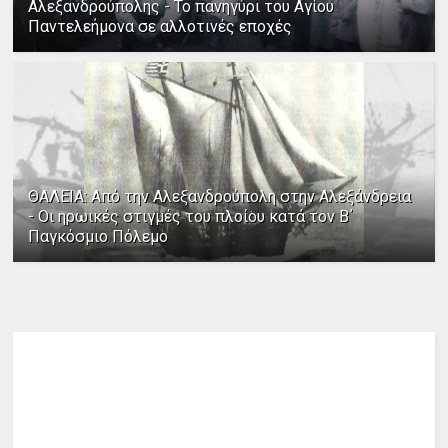
Αλεξανδρούπολης - Το πανηγύρι του Αγίου
Παντελεήμονα σε αλλοτινές εποχές
ΘΑΛΕΙΑ: Από την Αλεξανδρούπολη στην Αλεξάνδρεια
- Οι ηρωικές στιγμές του πλοίου κατά τον Β΄
Παγκόσμιο Πόλεμο