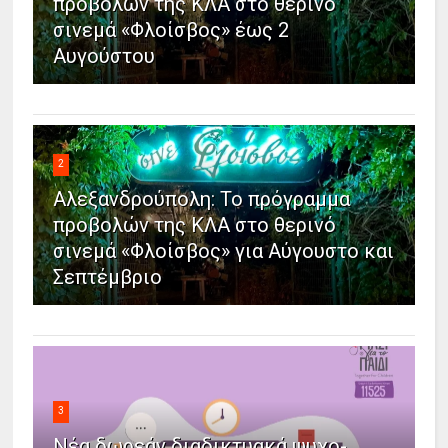
προβολών της ΚΛΑ στο θερινό
σινεμά «Φλοίσβος» έως 2
Αυγούστου
2
Αλεξανδρούπολη: Το πρόγραμμα
προβολών της ΚΛΑ στο θερινό
σινεμά «Φλοίσβος» για Αύγουστο και
Σεπτέμβριο
3
Νέα δωρεάν διαδικτυακά ψυχο-