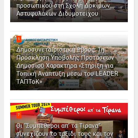
προσωπικού στη Σχολή Δοκίμων
Αστυφυλάκων Διδυμοτείχου
6
Δημοσυνεταιριστική Έβρος: 1η
Πρόσκληση Υποβολής Προτάσεων
Δημοσίου Χαρακτήρα «Στήριξη για
Τοπική Ανάπτυξη μέσω του LEADER
ΤΑΠΤοΚ»
7
Οι “Συμπέθεροι απ’ τα Τίρανα”
συνεχίζουν το ταξίδι τους και τον