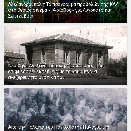
Αλεξανδρούπολη: Το πρόγραμμα προβολών της ΚΛΑ
στο θερινό σινεμά «Φλοίσβος» για Αύγουστο και
Σεπτέμβριο
Νέα Χηλή Αλεξανδρούπολης: Ένας τόπος που
επιφυλάσσει εκπλήξεις με τα κρυμμένα κι
ανεξερεύνητα μυστικά του
Από την Παλαγία του Πόντου στην Παλαγία της