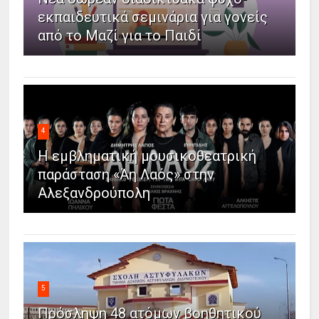
εκπαιδευτικά σεμινάρια για γονείς
από το Μαζί για το Παιδί
4
Η εμβληματική μουσικοθεατρική
παράσταση «Άη Λαός» στην
Αλεξανδρούπολη
5
Πρόσληψη 48 ατόμων βοηθητικού