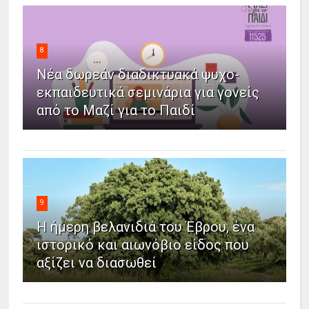
8
Νέα δωρεάν διαδικτυακά ψυχο-
εκπαιδευτικά σεμινάρια για γονείς
από το Μαζί για το Παιδί
9
Η ήμερη βελανιδιά του Έβρου, ένα
ιστορικό και αιωνόβιο είδος που
αξίζει να διασωθεί