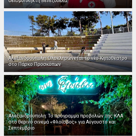
σεισμόπληκτη Βενεζουέλα
Αλεξανδρούπολη: Ολοκληρώνεται το νέο Κηποθέατρο
στο Πάρκο Προσκόπων
Αλεξανδρούπολη: Το πρόγραμμα προβολών της ΚΛΑ
στο θερινό σινεμά «Φλοίσβος» για Αύγουστο και
Σεπτέμβριο