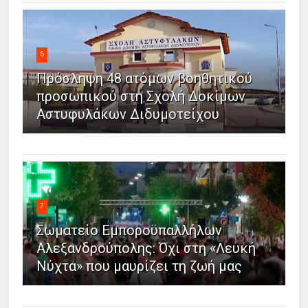
6
Πρόσληψη 48 ατόμων βοηθητικού
προσωπικού στη Σχολή Δοκίμων
Αστυφυλάκων Διδυμοτείχου
7
Σωματείο Εμποροϋπαλλήλων
Αλεξανδρούπολης: Όχι στη «Λευκή
Νύχτα» που μαυρίζει τη ζωή μας