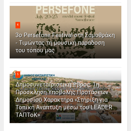
4
3ο Persefone Festival στη Σαμοθράκη
- Τιμώντας τη μουσική παράδοση
του τόπου μας
5
Δημοσυνεταιριστική Έβρος: 1η
Πρόσκληση Υποβολής Προτάσεων
Δημοσίου Χαρακτήρα «Στήριξη για
Τοπική Ανάπτυξη μέσω του LEADER
ΤΑΠΤοΚ»