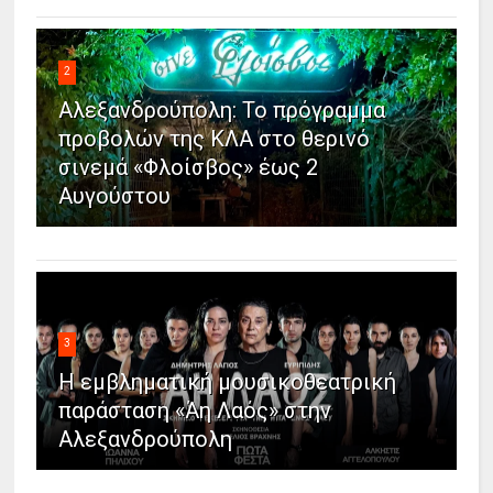
2
Αλεξανδρούπολη: Το πρόγραμμα
προβολών της ΚΛΑ στο θερινό
σινεμά «Φλοίσβος» έως 2
Αυγούστου
3
Η εμβληματική μουσικοθεατρική
παράσταση «Άη Λαός» στην
Αλεξανδρούπολη