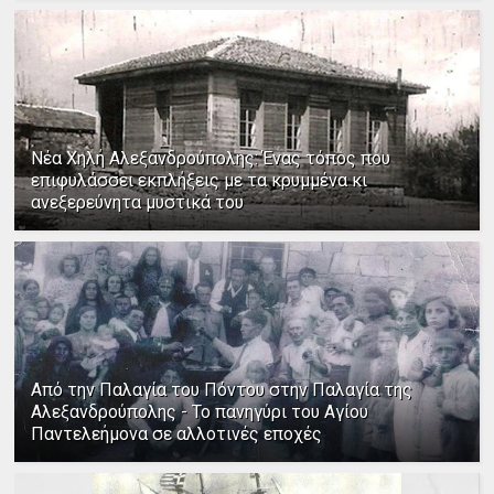
Νέα Χηλή Αλεξανδρούπολης: Ένας τόπος που
επιφυλάσσει εκπλήξεις με τα κρυμμένα κι
ανεξερεύνητα μυστικά του
Από την Παλαγία του Πόντου στην Παλαγία της
Αλεξανδρούπολης - Το πανηγύρι του Αγίου
Παντελεήμονα σε αλλοτινές εποχές