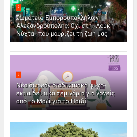
7
Σωματείο Εμποροϋπαλλήλων
Αλεξανδρούπολης: Όχι στη «Λευκή
Νύχτα» που μαυρίζει τη ζωή μας
8
Νέα δωρεάν διαδικτυακά ψυχο-
εκπαιδευτικά σεμινάρια για γονείς
από το Μαζί για το Παιδί