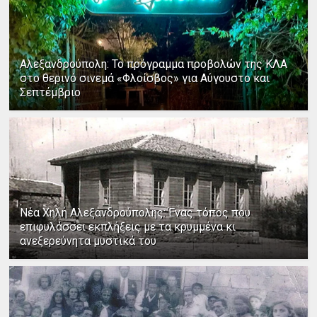
Αλεξανδρούπολη: Το πρόγραμμα προβολών της ΚΛΑ
στο θερινό σινεμά «Φλοίσβος» για Αύγουστο και
Σεπτέμβριο
Νέα Χηλή Αλεξανδρούπολης: Ένας τόπος που
επιφυλάσσει εκπλήξεις με τα κρυμμένα κι
ανεξερεύνητα μυστικά του