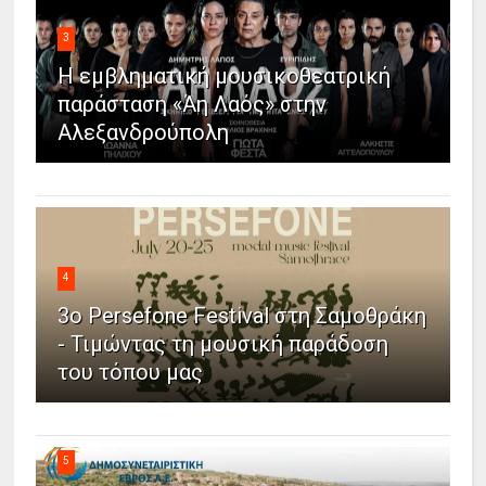
3
Η εμβληματική μουσικοθεατρική
παράσταση «Άη Λαός» στην
Αλεξανδρούπολη
4
3ο Persefone Festival στη Σαμοθράκη
- Τιμώντας τη μουσική παράδοση
του τόπου μας
5