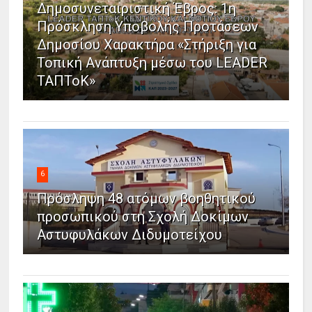
Δημοσυνεταιριστική Έβρος: 1η
Πρόσκληση Υποβολής Προτάσεων
Δημοσίου Χαρακτήρα «Στήριξη για
Τοπική Ανάπτυξη μέσω του LEADER
ΤΑΠΤοΚ»
6
Πρόσληψη 48 ατόμων βοηθητικού
προσωπικού στη Σχολή Δοκίμων
Αστυφυλάκων Διδυμοτείχου