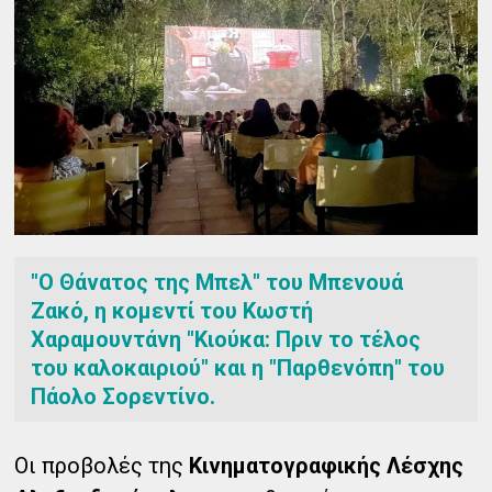
"O Θάνατος της Μπελ" του Μπενουά
Ζακό, η κομεντί του Κωστή
Χαραμουντάνη "Κιούκα: Πριν το τέλος
του καλοκαιριού" και η "Παρθενόπη" του
Πάολο Σορεντίνο.
Οι προβολές της
Κινηματογραφικής Λέσχης