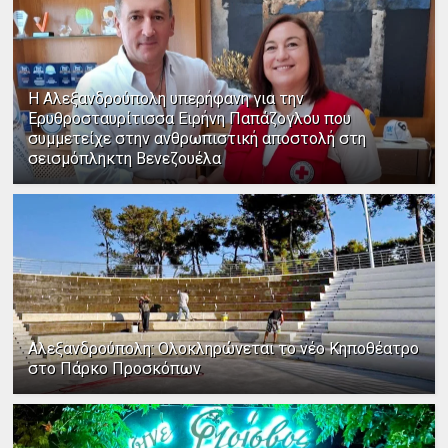
Η Αλεξανδρούπολη υπερήφανη για την
Ερυθροσταυρίτισσα Ειρήνη Παπάζογλου που
συμμετείχε στην ανθρωπιστική αποστολή στη
σεισμόπληκτη Βενεζουέλα
Αλεξανδρούπολη: Ολοκληρώνεται το νέο Κηποθέατρο
στο Πάρκο Προσκόπων