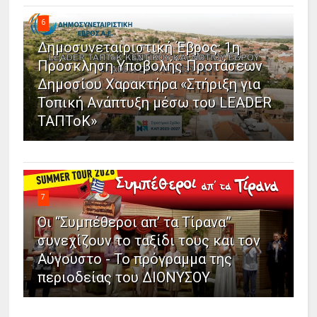
6
Δημοσυνεταιριστική Έβρος: 1η
Πρόσκληση Υποβολής Προτάσεων
Δημοσίου Χαρακτήρα «Στήριξη για
Τοπική Ανάπτυξη μέσω του LEADER
ΤΑΠΤοΚ»
7
Οι “Συμπέθεροι απ’ τα Τίρανα”
συνεχίζουν το ταξίδι τους και τον
Αύγουστο - Το πρόγραμμα της
περιοδείας του ΔΙΟΝΥΣΟΥ