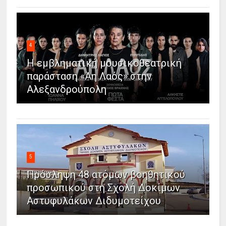
4
Η εμβληματική μουσικοθεατρική
παράσταση «Άη Λαός» στην
Αλεξανδρούπολη
5
Πρόσληψη 48 ατόμων βοηθητικού
προσωπικού στη Σχολή Δοκίμων
Αστυφυλάκων Διδυμοτείχου