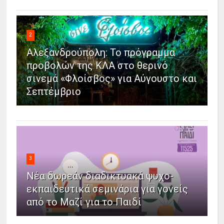
2
Αλεξανδρούπολη: Το πρόγραμμα
προβολών της ΚΛΑ στο θερινό
σινεμά «Φλοίσβος» για Αύγουστο και
Σεπτέμβριο
3
Νέα δωρεάν διαδικτυακά ψυχο-
εκπαιδευτικά σεμινάρια για γονείς
από το Μαζί για το Παιδί