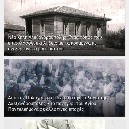
Νέα Χηλή Αλεξανδρούπολης: Ένας τόπος που
επιφυλάσσει εκπλήξεις με τα κρυμμένα κι
ανεξερεύνητα μυστικά του
Από την Παλαγία του Πόντου στην Παλαγία της
Αλεξανδρούπολης - Το πανηγύρι του Αγίου
Παντελεήμονα σε αλλοτινές εποχές