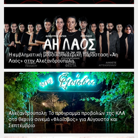
Η εμβληματική μουσικοθεατρική παράσταση «Άη
Λαός» στην Αλεξανδρούπολη
Αλεξανδρούπολη: Το πρόγραμμα προβολών της ΚΛΑ
στο θερινό σινεμά «Φλοίσβος» για Αύγουστο και
Σεπτέμβριο