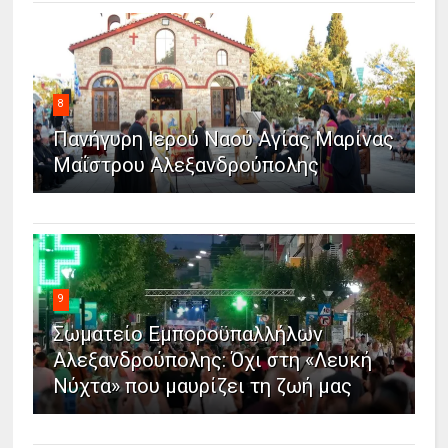
8
Πανήγυρη Ιερού Ναού Αγίας Μαρίνας
Μαΐστρου Αλεξανδρούπολης
9
Σωματείο Εμποροϋπαλλήλων
Αλεξανδρούπολης: Όχι στη «Λευκή
Νύχτα» που μαυρίζει τη ζωή μας