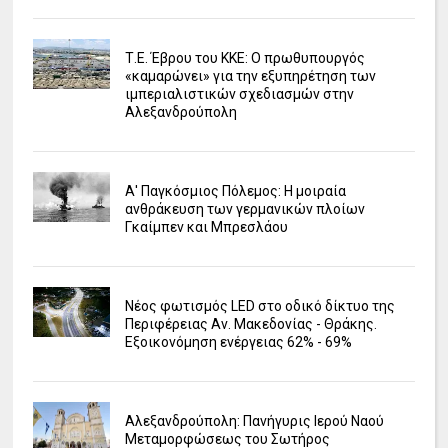
Τ.Ε. Έβρου του ΚΚΕ: Ο πρωθυπουργός
«καμαρώνει» για την εξυπηρέτηση των
ιμπεριαλιστικών σχεδιασμών στην
Αλεξανδρούπολη
Α' Παγκόσμιος Πόλεμος: Η μοιραία
ανθράκευση των γερμανικών πλοίων
Γκαίμπεν και Μπρεσλάου
Νέος φωτισμός LED στο οδικό δίκτυο της
Περιφέρειας Αν. Μακεδονίας - Θράκης.
Εξοικονόμηση ενέργειας 62% - 69%
Αλεξανδρούπολη: Πανήγυρις Ιερού Ναού
Μεταμορφώσεως του Σωτήρος