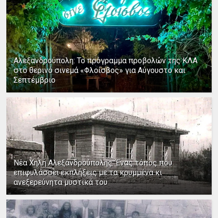
Αλεξανδρούπολη: Το πρόγραμμα προβολών της ΚΛΑ
στο θερινό σινεμά «Φλοίσβος» για Αύγουστο και
Σεπτέμβριο
Νέα Χηλή Αλεξανδρούπολης: Ένας τόπος που
επιφυλάσσει εκπλήξεις με τα κρυμμένα κι
ανεξερεύνητα μυστικά του