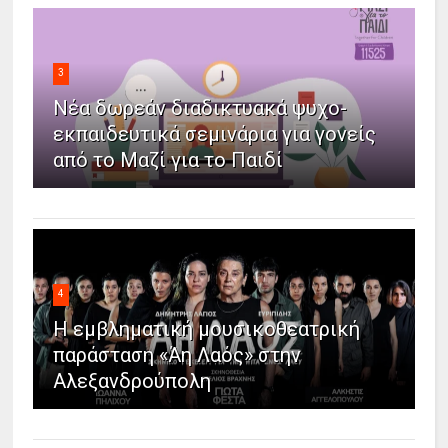
3
Νέα δωρεάν διαδικτυακά ψυχο-
εκπαιδευτικά σεμινάρια για γονείς
από το Μαζί για το Παιδί
4
Η εμβληματική μουσικοθεατρική
παράσταση «Άη Λαός» στην
Αλεξανδρούπολη