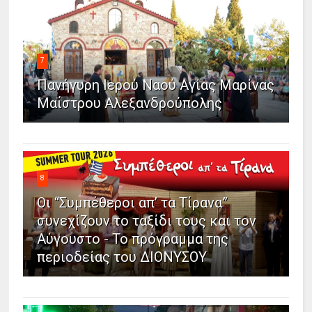
7
Πανήγυρη Ιερού Ναού Αγίας Μαρίνας
Μαΐστρου Αλεξανδρούπολης
8
Οι “Συμπέθεροι απ’ τα Τίρανα”
συνεχίζουν το ταξίδι τους και τον
Αύγουστο - Το πρόγραμμα της
περιοδείας του ΔΙΟΝΥΣΟΥ