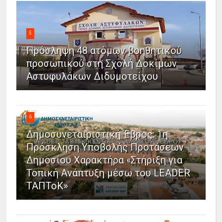
5
Πρόσληψη 48 ατόμων βοηθητικού
προσωπικού στη Σχολή Δοκίμων
Αστυφυλάκων Διδυμοτείχου
6
Δημοσυνεταιριστική Έβρος: 1η
Πρόσκληση Υποβολής Προτάσεων
Δημοσίου Χαρακτήρα «Στήριξη για
Τοπική Ανάπτυξη μέσω του LEADER
ΤΑΠΤοΚ»