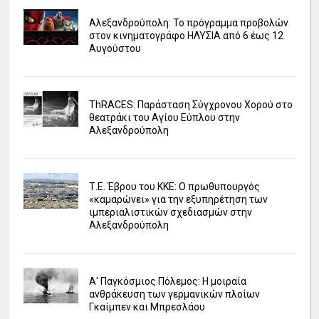
Αλεξανδρούπολη: Το πρόγραμμα προβολών
στον κινηματογράφο ΗΛΥΣΙΑ από 6 έως 12
Αυγούστου
ΤhRACES: Παράσταση Σύγχρονου Χορού στο
θεατράκι του Αγίου Εύπλου στην
Αλεξανδρούπολη
Τ.Ε. Έβρου του ΚΚΕ: Ο πρωθυπουργός
«καμαρώνει» για την εξυπηρέτηση των
ιμπεριαλιστικών σχεδιασμών στην
Αλεξανδρούπολη
Α' Παγκόσμιος Πόλεμος: Η μοιραία
ανθράκευση των γερμανικών πλοίων
Γκαίμπεν και Μπρεσλάου