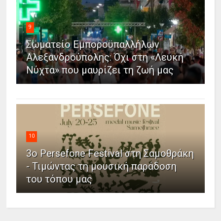
9
Σωματείο Εμποροϋπαλλήλων
Αλεξανδρούπολης: Όχι στη «Λευκή
Νύχτα» που μαυρίζει τη ζωή μας
10
3ο Persefone Festival στη Σαμοθράκη
- Τιμώντας τη μουσική παράδοση
του τόπου μας