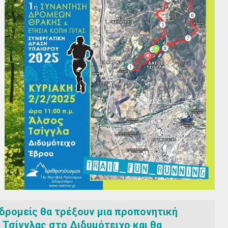
 δρομείς θα τρέξουν μια προπονητική
 Τσίγγλας στο Διδυμότειχο και θα