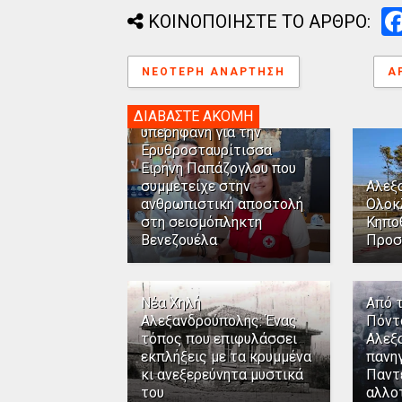
ΚΟΙΝΟΠΟΙΗΣΤΕ ΤΟ ΑΡΘΡΟ:
ΝΕΌΤΕΡΗ ΑΝΆΡΤΗΣΗ
Α
Η Αλεξανδρούπολη
ΔΙΑΒΑΣΤΕ ΑΚΟΜΗ
υπερήφανη για την
Ερυθροσταυρίτισσα
Ειρήνη Παπάζογλου που
συμμετείχε στην
Αλεξ
ανθρωπιστική αποστολή
Ολοκ
στη σεισμόπληκτη
Κηπο
Βενεζουέλα
Προσ
Νέα Χηλή
Από 
Αλεξανδρούπολης: Ένας
Πόντ
τόπος που επιφυλάσσει
Αλεξ
εκπλήξεις με τα κρυμμένα
πανηγ
κι ανεξερεύνητα μυστικά
Παντ
του
αλλο