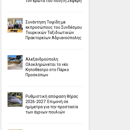
τον έρωτα του ποιητή Σεφέρη
Συνάντηση Τοψίδη με
εκπροσώπους του Συνδέσμου
Τουρκικών Ταξιδιωτικών
Πρακτορείων Αδριανούπολης
Αλεξανδρούπολη:
Ολοκληρώνεται το νέο
Κηποθέατρο στο Πάρκο
Προσκόπων
Ρυθμιστική απόφαση θήρας
2026-2027: Επιμονή σε
ημίμετρα για την προστασία
των άγριων πουλιών