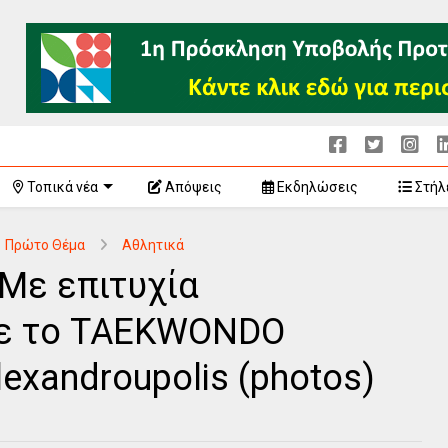
Τοπικά νέα
Απόψεις
Εκδηλώσεις
Στήλ
Πρώτο Θέμα
Αθλητικά
Με επιτυχία
ε το TAEKWONDO
lexandroupolis (photos)