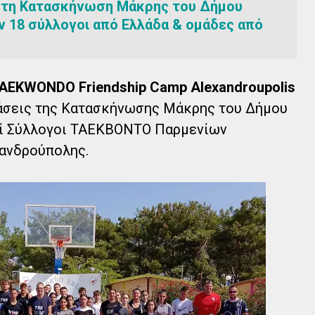
στη Κατασκήνωση Μάκρης του Δήμου
 18 σύλλογοι από Ελλάδα & ομάδες από
AEKWONDO Friendship Camp Alexandroupolis
άσεις της Κατασκήνωσης Μάκρης του Δήμου
οί Σύλλογοι ΤΑΕΚΒΟΝΤΟ Παρμενίων
ανδρούπολης.