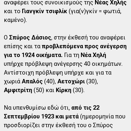
αναφέρει τους συνοικισμούς της
Νέας Χηλής
και το
Γιανγκίν τσιφλίκ
(για(ν)γκίν = φωτιά,
καμένο).
Ο
Σπύρος Δάσιος
, στην έκθεσή του αναφέρει
επίσης και τα
προβλεπόμενα προς ανέγερση
για το 1924 οικήματα.
Για τη
Νέα Χηλή
υπήρχε πρόβλεψη ανέγερσης 40 οικημάτων.
Αντίστοιχη πρόβλεψη υπήρχε και για τα
χωριά
Απαλός
(40),
Αετοχώρι
(30),
Αμφιτρίτη
(50) και
Κίρκη
(30).
Να υπενθυμίσω εδώ ότι,
από τις 22
Σεπτεμβρίου 1923 και μετά
(ημερομηνία που
προσδιορίζει στην έκθεσή του ο Σπύρος