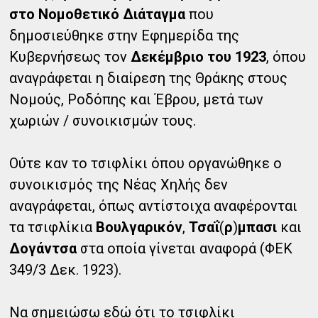
στο Νομοθετικό Διάταγμα
που
δημοσιεύθηκε στην Εφημερίδα της
Κυβερνήσεως τον
Δεκέμβριο του 1923
, όπου
αναγράφεται η διαίρεση της Θράκης στους
Νομούς, Ροδόπης και Έβρου, μετά των
χωριών / συνοικισμών τους.
Ούτε καν το τσιφλίκι όπου οργανώθηκε ο
συνοικισμός της Νέας Χηλής δεν
αναγράφεται, όπως αντίστοιχα αναφέρονται
τα τσιφλίκια
Βουλγαρικόν
,
Τσαΐ
(
ρ
)
μπασι
και
Δογάντσα
στα οποία γίνεται αναφορά (ΦΕΚ
349/3 Δεκ. 1923).
Να σημειώσω εδώ ότι το τσιφλίκι