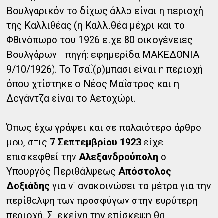
Βουλγαρικόν το δίχως άλλο είναι η περιοχή
της Καλλιθέας (η Καλλιθέα μέχρι και το
Φθινόπωρο του 1926 είχε 80 οικογένειες
Βουλγάρων - πηγή: εφημερίδα ΜΑΚΕΔΟΝΙΑ
9/10/1926). Το Τσαΐ(ρ)μπασι είναι η περιοχή
όπου χτίστηκε ο Νέος Μαΐστρος και η
Δογάντζα είναι το Αετοχώρι.
Όπως έχω γράψει και σε παλαιότερο άρθρο
μου, στις
7 Σεπτεμβρίου 1923
είχε
επισκεφθεί την
Αλεξανδρούπολη
ο
Υπουργός Περιθάλψεως
Απόστολος
Δοξιάδης
για ν΄ ανακοινώσει τα μέτρα για την
περίθαλψη των προσφύγων στην ευρύτερη
περιοχή. Σ΄ εκείνη την επίσκεψη θα