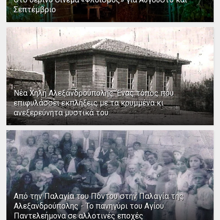
Σεπτέμβριο
Νέα Χηλή Αλεξανδρούπολης: Ένας τόπος που
επιφυλάσσει εκπλήξεις με τα κρυμμένα κι
ανεξερεύνητα μυστικά του
Από την Παλαγία του Πόντου στην Παλαγία της
Αλεξανδρούπολης - Το πανηγύρι του Αγίου
Παντελεήμονα σε αλλοτινές εποχές