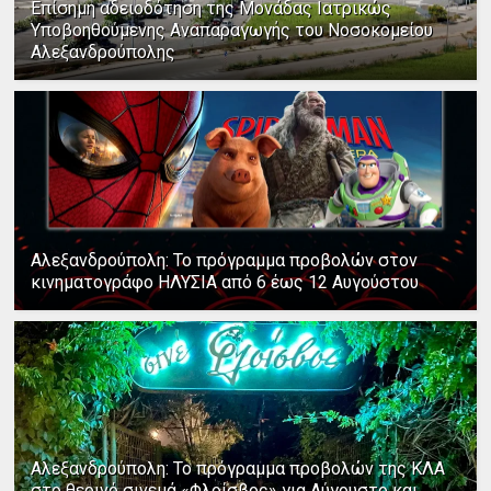
Επίσημη αδειοδότηση της Μονάδας Ιατρικώς
Υποβοηθούμενης Αναπαραγωγής του Νοσοκομείου
Αλεξανδρούπολης
Αλεξανδρούπολη: Το πρόγραμμα προβολών στον
κινηματογράφο ΗΛΥΣΙΑ από 6 έως 12 Αυγούστου
Αλεξανδρούπολη: Το πρόγραμμα προβολών της ΚΛΑ
στο θερινό σινεμά «Φλοίσβος» για Αύγουστο και