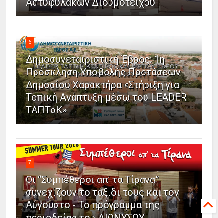
Αστυφυλάκων Διδυμοτείχου
6
Δημοσυνεταιριστική Έβρος: 1η
Πρόσκληση Υποβολής Προτάσεων
Δημοσίου Χαρακτήρα «Στήριξη για
Τοπική Ανάπτυξη μέσω του LEADER
ΤΑΠΤοΚ»
7
Οι “Συμπέθεροι απ’ τα Τίρανα”
συνεχίζουν το ταξίδι τους και τον
Αύγουστο - Το πρόγραμμα της
περιοδείας του ΔΙΟΝΥΣΟΥ