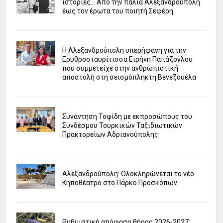
ιστορίες... Από την παλιά Αλεξανδρούπολη
έως τον έρωτα του ποιητή Σεφέρη
Η Αλεξανδρούπολη υπερήφανη για την
Ερυθροσταυρίτισσα Ειρήνη Παπάζογλου
που συμμετείχε στην ανθρωπιστική
αποστολή στη σεισμόπληκτη Βενεζουέλα
Συνάντηση Τοψίδη με εκπροσώπους του
Συνδέσμου Τουρκικών Ταξιδιωτικών
Πρακτορείων Αδριανούπολης
Αλεξανδρούπολη: Ολοκληρώνεται το νέο
Κηποθέατρο στο Πάρκο Προσκόπων
Ρυθμιστική απόφαση θήρας 2026-2027: