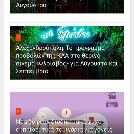
Αυγούστου
2
Αλεξανδρούπολη: Το πρόγραμμα
προβολών της ΚΛΑ στο θερινό
σινεμά «Φλοίσβος» για Αύγουστο και
Σεπτέμβριο
3
Νέα δωρεάν διαδικτυακά ψυχο-
εκπαιδευτικά σεμινάρια για γονείς