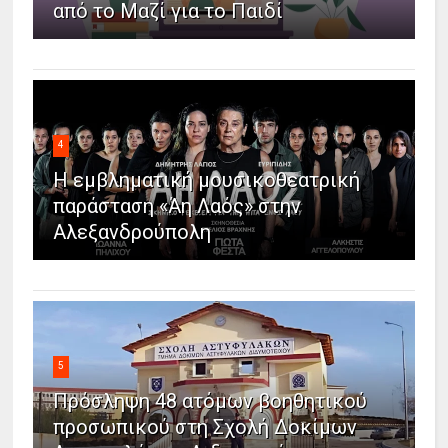
από το Μαζί για το Παιδί
4
Η εμβληματική μουσικοθεατρική
παράσταση «Άη Λαός» στην
Αλεξανδρούπολη
5
Πρόσληψη 48 ατόμων βοηθητικού
προσωπικού στη Σχολή Δοκίμων