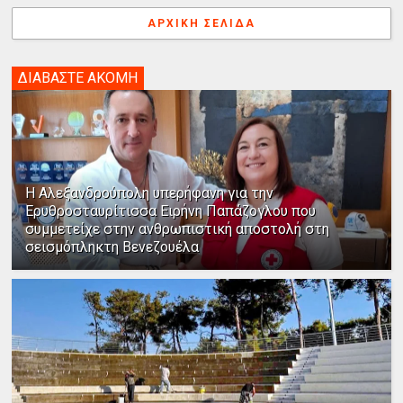
ΑΡΧΙΚΉ ΣΕΛΊΔΑ
ΔΙΑΒΑΣΤΕ ΑΚΟΜΗ
Η Αλεξανδρούπολη υπερήφανη για την
Ερυθροσταυρίτισσα Ειρήνη Παπάζογλου που
συμμετείχε στην ανθρωπιστική αποστολή στη
σεισμόπληκτη Βενεζουέλα