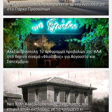
Αλεξανδρούπολη: Ολοκληρώνεται το νέο Κηποθέατρο
στο Πάρκο Προσκόπων
Αλεξανδρούπολη: Το πρόγραμμα προβολών της ΚΛΑ
στο θερινό σινεμά «Φλοίσβος» για Αύγουστο και
Σεπτέμβριο
Νέα Χηλή Αλεξανδρούπολης: Ένας τόπος που
επιφυλάσσει εκπλήξεις με τα κρυμμένα κι