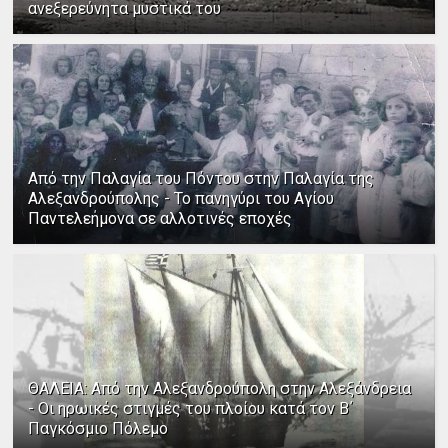
ανεξερεύνητα μυστικά του
Από την Παλαγία του Πόντου στην Παλαγία της
Αλεξανδρούπολης - Το πανηγύρι του Αγίου
Παντελεήμονα σε αλλοτινές εποχές
ΘΑΛΕΙΑ: Από την Αλεξανδρούπολη στην Αλεξάνδρεια
- Οι ηρωικές στιγμές του πλοίου κατά τον Β΄
Παγκόσμιο Πόλεμο