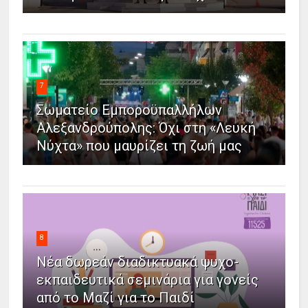
7
Σωματείο Εμποροϋπαλλήλων
Αλεξανδρούπολης: Όχι στη «Λευκή
Νύχτα» που μαυρίζει τη ζωή μας
8
Νέα δωρεάν διαδικτυακά ψυχο-
εκπαιδευτικά σεμινάρια για γονείς
από το Μαζί για το Παιδί