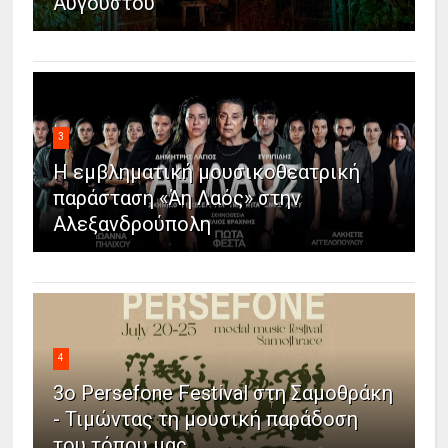
Αυγούστου
3
Η εμβληματική μουσικοθεατρική
παράσταση «Άη Λαός» στην
Αλεξανδρούπολη
4
3ο Persefone Festival στη Σαμοθράκη
- Τιμώντας τη μουσική παράδοση
του τόπου μας