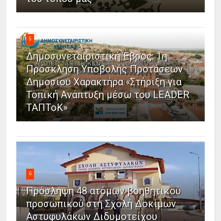
5
Δημοσυνεταιριστική Έβρος: 1η
Πρόσκληση Υποβολής Προτάσεων
Δημοσίου Χαρακτήρα «Στήριξη για
Τοπική Ανάπτυξη μέσω του LEADER
ΤΑΠΤοΚ»
6
Πρόσληψη 48 ατόμων βοηθητικού
προσωπικού στη Σχολή Δοκίμων
Αστυφυλάκων Διδυμοτείχου