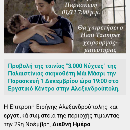
Προβολή της ταινίας "3.000 Νύχτες" της
Παλαιστίνιας σκηνοθέτη Μάι Μάσρι την
Παρασκευή 1 Δεκεμβρίου ώρα 19:00 στο
Εργατικό Κέντρο στην Αλεξανδρούπολη.
Η Επιτροπή Ειρήνης Αλεξανδρούπολης και
εργατικά σωματεία της περιοχής τιμώντας
την 29η Νοέμβρη,
Διεθνή Ημέρα