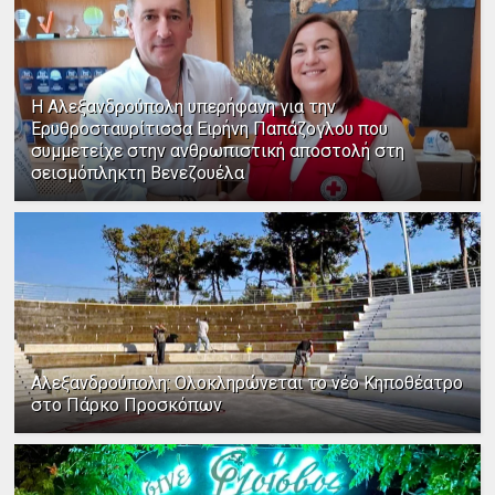
Η Αλεξανδρούπολη υπερήφανη για την
Ερυθροσταυρίτισσα Ειρήνη Παπάζογλου που
συμμετείχε στην ανθρωπιστική αποστολή στη
σεισμόπληκτη Βενεζουέλα
Αλεξανδρούπολη: Ολοκληρώνεται το νέο Κηποθέατρο
στο Πάρκο Προσκόπων