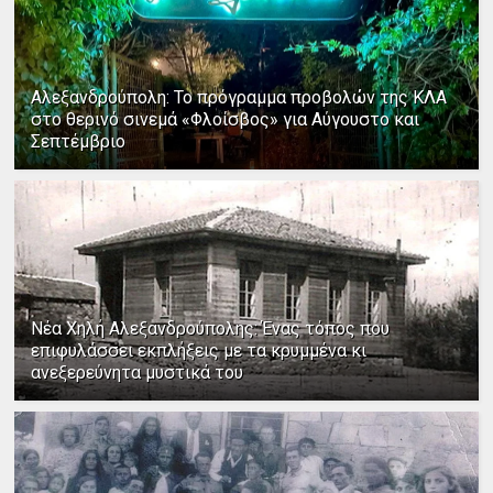
Αλεξανδρούπολη: Το πρόγραμμα προβολών της ΚΛΑ
στο θερινό σινεμά «Φλοίσβος» για Αύγουστο και
Σεπτέμβριο
Νέα Χηλή Αλεξανδρούπολης: Ένας τόπος που
επιφυλάσσει εκπλήξεις με τα κρυμμένα κι
ανεξερεύνητα μυστικά του