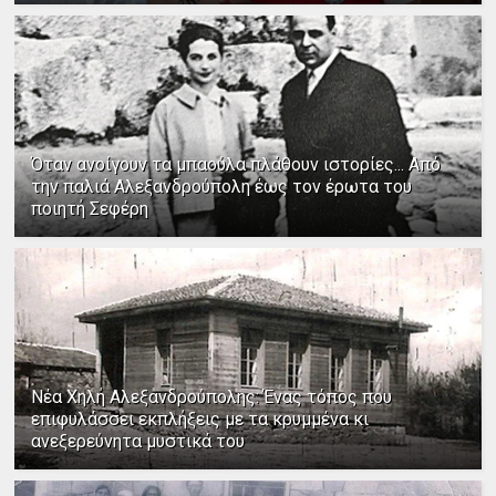
Όταν ανοίγουν τα μπαούλα πλάθουν ιστορίες... Από
την παλιά Αλεξανδρούπολη έως τον έρωτα του
ποιητή Σεφέρη
Νέα Χηλή Αλεξανδρούπολης: Ένας τόπος που
επιφυλάσσει εκπλήξεις με τα κρυμμένα κι
ανεξερεύνητα μυστικά του