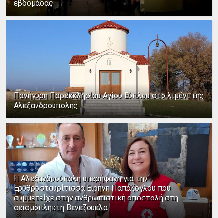
εβδομάδας
Πανήγυρη Παρεκκλησίου Αγίου Εύπλου στο λιμάνι της
Αλεξανδρούπολης
Η Αλεξανδρούπολη υπερήφανη για την
Ερυθροσταυρίτισσα Ειρήνη Παπάζογλου που
συμμετείχε στην ανθρωπιστική αποστολή στη
σεισμόπληκτη Βενεζουέλα