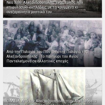
Νέα Χηλή Αλεξανδρούπολης: Ένας τόπος που
επιφυλάσσει εκπλήξεις με τα κρυμμένα κι
ανεξερεύνητα μυστικά του
Από την Παλαγία του Πόντου στην Παλαγία της
Αλεξανδρούπολης - Το πανηγύρι του Αγίου
Παντελεήμονα σε αλλοτινές εποχές
ΘΑΛΕΙΑ: Από την Αλεξανδρούπολη στην Αλεξάνδρεια