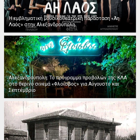
Η εμβληματική μουσικοθεατρική παράσταση «Άη
Λαός» στην Αλεξανδρούπολη
Αλεξανδρούπολη: Το πρόγραμμα προβολών της ΚΛΑ
στο θερινό σινεμά «Φλοίσβος» για Αύγουστο και
Σεπτέμβριο