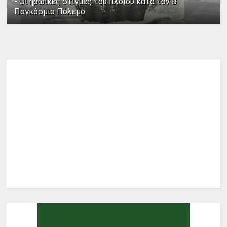
- Οι ηρωικές στιγμές του πλοίου κατά τον Β΄
Παγκόσμιο Πόλεμο