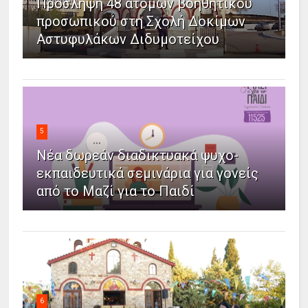
Πρόσληψη 48 ατόμων βοηθητικού
προσωπικού στη Σχολή Δοκίμων
Αστυφυλάκων Διδυμοτείχου
5
Νέα δωρεάν διαδικτυακά ψυχο-
εκπαιδευτικά σεμινάρια για γονείς
από το Μαζί για το Παιδί
6