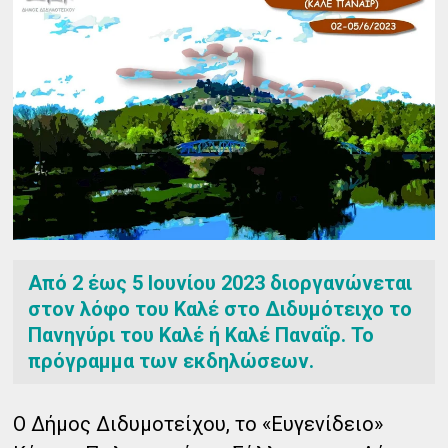
Από 2 έως 5 Ιουνίου 2023 διοργανώνεται
στον λόφο του Καλέ στο Διδυμότειχο το
Πανηγύρι του Καλέ ή Καλέ Παναΐρ. Το
πρόγραμμα των εκδηλώσεων.
Ο Δήμος Διδυμοτείχου, το «Ευγενίδειο»