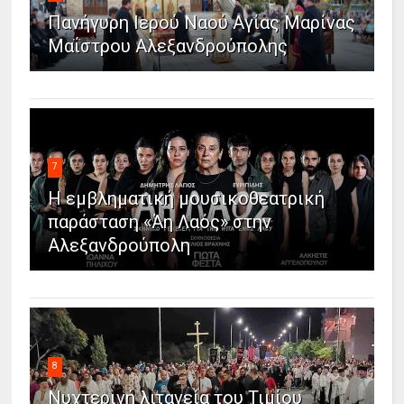
Πανήγυρη Ιερού Ναού Αγίας Μαρίνας
Μαΐστρου Αλεξανδρούπολης
7
Η εμβληματική μουσικοθεατρική
παράσταση «Άη Λαός» στην
Αλεξανδρούπολη
8
Νυχτερινή λιτανεία του Τιμίου