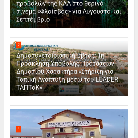
προβολών της ΚΛΑ στο θερινό
σινεμά «Φλοίσβος» για Αύγουστο και
Σεπτέμβριο
3
Δημοσυνεταιριστική Έβρος: 1η
Πρόσκληση Υποβολής Προτάσεων
Δημοσίου Χαρακτήρα «Στήριξη για
Τοπική Ανάπτυξη μέσω του LEADER
ΤΑΠΤοΚ»
4