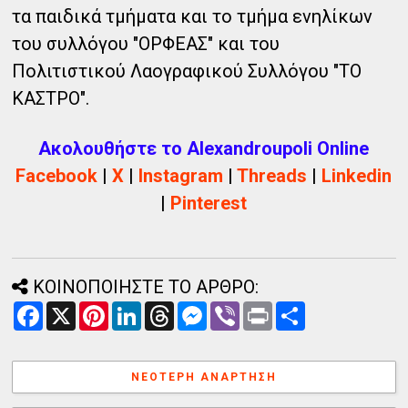
τα παιδικά τμήματα και το τμήμα ενηλίκων
του συλλόγου "ΟΡΦΕΑΣ" και του
Πολιτιστικού Λαογραφικού Συλλόγου "ΤΟ
ΚΑΣΤΡΟ".
Ακολουθήστε το Alexandroupoli Online
Facebook
|
X
|
Instagram
|
Threads
|
Linkedin
|
Pinterest
ΚΟΙΝΟΠΟΙΗΣΤΕ ΤΟ ΑΡΘΡΟ:
F
X
P
L
T
M
V
P
Α
a
i
i
h
e
i
r
ν
c
n
n
r
s
b
i
τ
e
t
k
e
s
e
n
α
b
e
e
a
e
r
t
λ
ΝΕΌΤΕΡΗ ΑΝΆΡΤΗΣΗ
o
r
d
d
n
λ
o
e
I
s
g
α