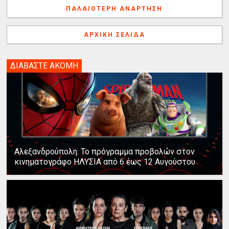
k
s
n
e
γ
ΠΑΛΑΙΌΤΕΡΗ ΑΝΆΡΤΗΣΗ
t
r
ή
ΑΡΧΙΚΉ ΣΕΛΊΔΑ
ΔΙΑΒΑΣΤΕ ΑΚΟΜΗ
Αλεξανδρούπολη: Το πρόγραμμα προβολών στον
κινηματογράφο ΗΛΥΣΙΑ από 6 έως 12 Αυγούστου