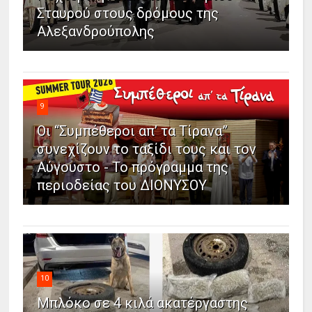
Σταυρού στους δρόμους της
Αλεξανδρούπολης
9
Οι “Συμπέθεροι απ’ τα Τίρανα”
συνεχίζουν το ταξίδι τους και τον
Αύγουστο - Το πρόγραμμα της
περιοδείας του ΔΙΟΝΥΣΟΥ
10
Μπλόκο σε 4 κιλά ακατέργαστης