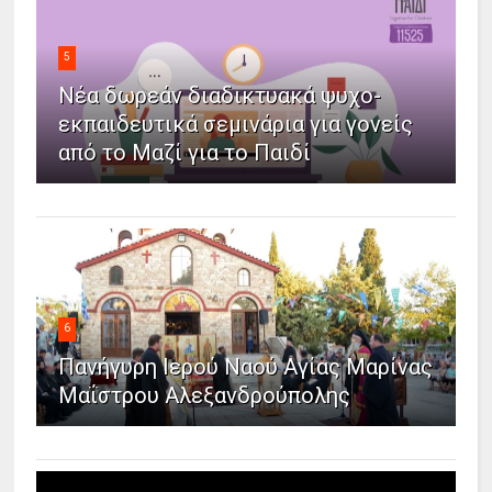
5
Νέα δωρεάν διαδικτυακά ψυχο-
εκπαιδευτικά σεμινάρια για γονείς
από το Μαζί για το Παιδί
6
Πανήγυρη Ιερού Ναού Αγίας Μαρίνας
Μαΐστρου Αλεξανδρούπολης