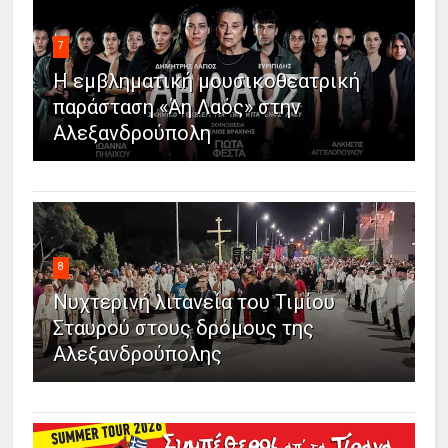
7
Η εμβληματική μουσικοθεατρική
παράσταση «Άη Λαός» στην
Αλεξανδρούπολη
8
Νυχτερινή λιτανεία του Τιμίου
Σταυρού στους δρόμους της
Αλεξανδρούπολης