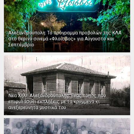
Αλεξανδρούπολη: Το πρόγραμμα προβολών της ΚΛΑ
στο θερινό σινεμά «Φλοίσβος» για Αύγουστο και
Σεπτέμβριο
Νέα Χηλή Αλεξανδρούπολης: Ένας τόπος που
επιφυλάσσει εκπλήξεις με τα κρυμμένα κι
ανεξερεύνητα μυστικά του