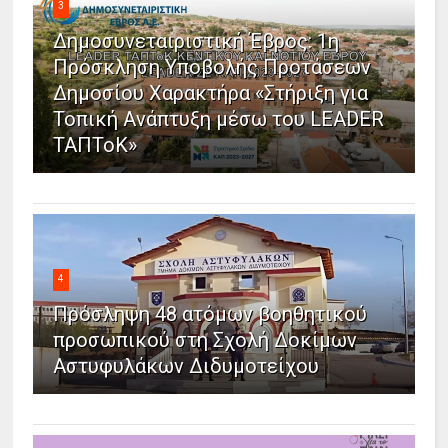
3
Δημοσυνεταιριστική Έβρος: 1η
Πρόσκληση Υποβολής Προτάσεων
Δημοσίου Χαρακτήρα «Στήριξη για
Τοπική Ανάπτυξη μέσω του LEADER
ΤΑΠΤοΚ»
4
Πρόσληψη 48 ατόμων βοηθητικού
προσωπικού στη Σχολή Δοκίμων
Αστυφυλάκων Διδυμοτείχου