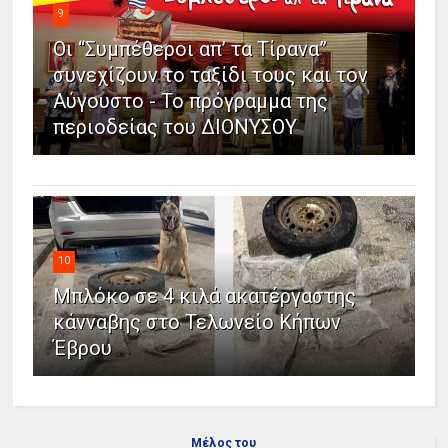
9
Οι “Συμπέθεροι απ’ τα Τίρανα”
συνεχίζουν το ταξίδι τους και τον
Αύγουστο - Το πρόγραμμα της
περιοδείας του ΔΙΟΝΥΣΟΥ
10
Μπλόκο σε 4 κιλά ακατέργαστης
κάνναβης στο Τελωνείο Κήπων
Έβρου
Μέλος του