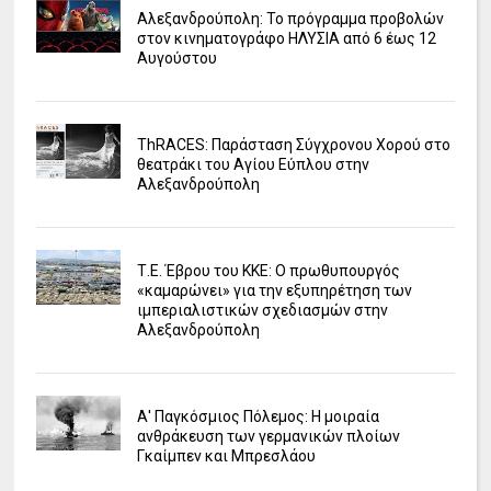
Αλεξανδρούπολη: Το πρόγραμμα προβολών
στον κινηματογράφο ΗΛΥΣΙΑ από 6 έως 12
Αυγούστου
ΤhRACES: Παράσταση Σύγχρονου Χορού στο
θεατράκι του Αγίου Εύπλου στην
Αλεξανδρούπολη
Τ.Ε. Έβρου του ΚΚΕ: Ο πρωθυπουργός
«καμαρώνει» για την εξυπηρέτηση των
ιμπεριαλιστικών σχεδιασμών στην
Αλεξανδρούπολη
Α' Παγκόσμιος Πόλεμος: Η μοιραία
ανθράκευση των γερμανικών πλοίων
Γκαίμπεν και Μπρεσλάου