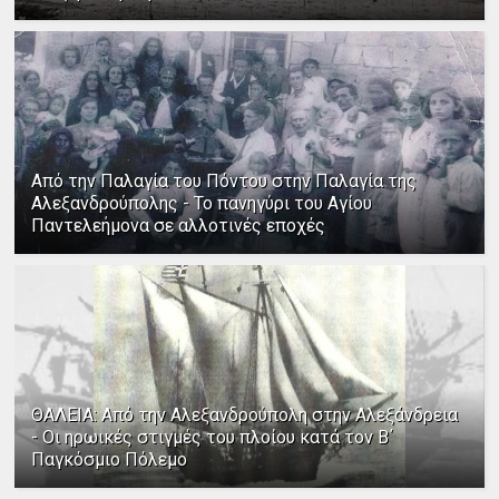
Από την Παλαγία του Πόντου στην Παλαγία της
Αλεξανδρούπολης - Το πανηγύρι του Αγίου
Παντελεήμονα σε αλλοτινές εποχές
ΘΑΛΕΙΑ: Από την Αλεξανδρούπολη στην Αλεξάνδρεια
- Οι ηρωικές στιγμές του πλοίου κατά τον Β΄
Παγκόσμιο Πόλεμο