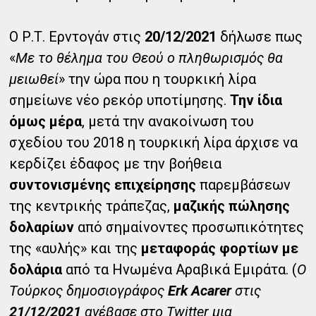
Ο Ρ.Τ. Ερντογάν στις
20/12/2021
δήλωσε πως
«
Με το θέλημα του Θεού ο πληθωρισμός θα
μειωθεί
» την ώρα που η τουρκική λίρα
σημείωνε νέο ρεκόρ υποτίμησης.
Την ίδια
όμως μέρα
, μετά την ανακοίνωση του
σχεδίου του 2018 η τουρκική λίρα άρχισε να
κερδίζει έδαφος με την βοήθεια
συντονισμένης επιχείρησης
παρεμβάσεων
της κεντρικής τράπεζας,
μαζικής πώλησης
δολαρίων
από σημαίνοντες προσωπικότητες
της «αυλής» και της
μεταφοράς φορτίων με
δολάρια
από τα Ηνωμένα Αραβικά Εμιράτα. (
Ο
Τούρκος δημοσιογράφος
Erk Acarer
στις
21/12/2021
ανέβασε στο Twitter μια