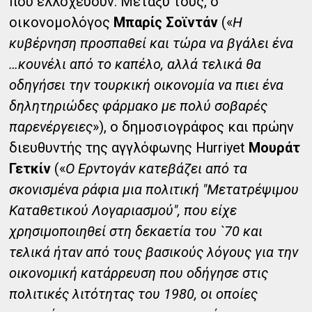
που ελλοχεύουν: Μεταξύ τους, ο
οικονομολόγος
Μπαρίς Σοϊντάν
(«
Η
κυβέρνηση προσπαθεί και τώρα να βγάλει ένα
…κουνέλι από το καπέλο, αλλά τελικά θα
οδηγήσει την τουρκική οικονομία να πιει ένα
δηλητηριώδες φάρμακο με πολύ σοβαρές
παρενέργειες
»), ο δημοσιογράφος και πρώην
διευθυντής της αγγλόφωνης Hurriyet
Μουράτ
Γετκίν
(«
Ο Ερντογάν κατεβάζει από τα
σκονισμένα ράφια μια πολιτική "Μετατρέψιμου
Καταθετικού Λογαριασμού", που είχε
χρησιμοποιηθεί στη δεκαετία του `70 και
τελικά ήταν από τους βασικούς λόγους για την
οικονομική κατάρρευση που οδήγησε στις
πολιτικές λιτότητας του 1980, οι οποίες