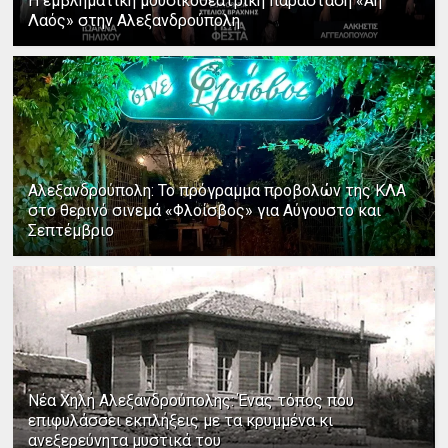
Η εμβληματική μουσικοθεατρική παράσταση «Άη
Λαός» στην Αλεξανδρούπολη
Αλεξανδρούπολη: Το πρόγραμμα προβολών της ΚΛΑ
στο θερινό σινεμά «Φλοίσβος» για Αύγουστο και
Σεπτέμβριο
Νέα Χηλή Αλεξανδρούπολης: Ένας τόπος που
επιφυλάσσει εκπλήξεις με τα κρυμμένα κι
ανεξερεύνητα μυστικά του