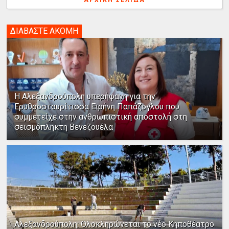
ΔΙΑΒΑΣΤΕ ΑΚΟΜΗ
Η Αλεξανδρούπολη υπερήφανη για την
Ερυθροσταυρίτισσα Ειρήνη Παπάζογλου που
συμμετείχε στην ανθρωπιστική αποστολή στη
σεισμόπληκτη Βενεζουέλα
Αλεξανδρούπολη: Ολοκληρώνεται το νέο Κηποθέατρο