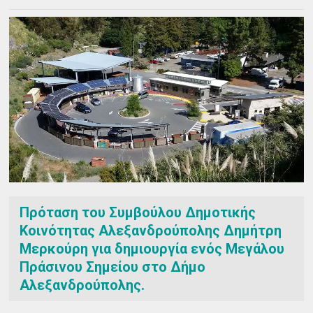
Πρόταση του Συμβούλου Δημοτικής
Κοινότητας Αλεξανδρούπολης Δημήτρη
Μερκούρη για δημιουργία ενός Μεγάλου
Πράσινου Σημείου στο Δήμο
Αλεξανδρούπολης.