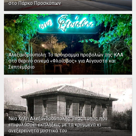
στο Πάρκο Προσκόπων
Αλεξανδρούπολη: Το πρόγραμμα προβολών της ΚΛΑ
στο θερινό σινεμά «Φλοίσβος» για Αύγουστο και
Σεπτέμβριο
Νέα Χηλή Αλεξανδρούπολης: Ένας τόπος που
επιφυλάσσει εκπλήξεις με τα κρυμμένα κι
ανεξερεύνητα μυστικά του