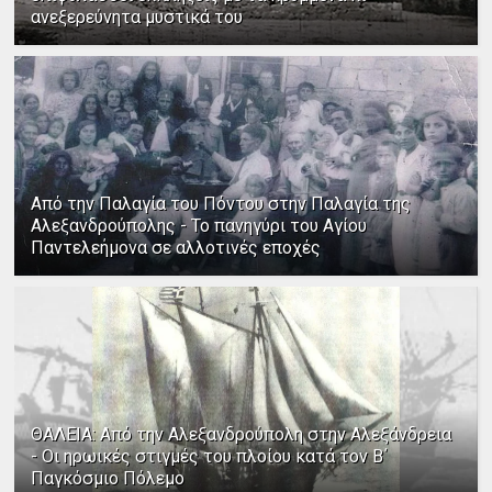
ανεξερεύνητα μυστικά του
Από την Παλαγία του Πόντου στην Παλαγία της
Αλεξανδρούπολης - Το πανηγύρι του Αγίου
Παντελεήμονα σε αλλοτινές εποχές
ΘΑΛΕΙΑ: Από την Αλεξανδρούπολη στην Αλεξάνδρεια
- Οι ηρωικές στιγμές του πλοίου κατά τον Β΄
Παγκόσμιο Πόλεμο