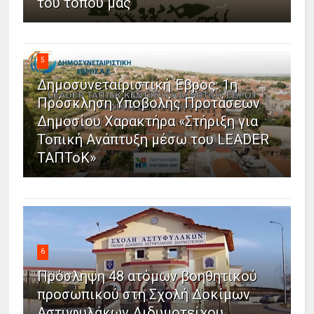
του τόπου μας
5
Δημοσυνεταιριστική Έβρος: 1η
Πρόσκληση Υποβολής Προτάσεων
Δημοσίου Χαρακτήρα «Στήριξη για
Τοπική Ανάπτυξη μέσω του LEADER
ΤΑΠΤοΚ»
6
Πρόσληψη 48 ατόμων βοηθητικού
προσωπικού στη Σχολή Δοκίμων
Αστυφυλάκων Διδυμοτείχου