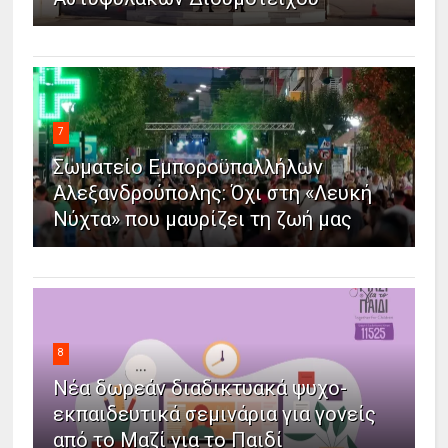
7
Σωματείο Εμποροϋπαλλήλων
Αλεξανδρούπολης: Όχι στη «Λευκή
Νύχτα» που μαυρίζει τη ζωή μας
8
Νέα δωρεάν διαδικτυακά ψυχο-
εκπαιδευτικά σεμινάρια για γονείς
από το Μαζί για το Παιδί