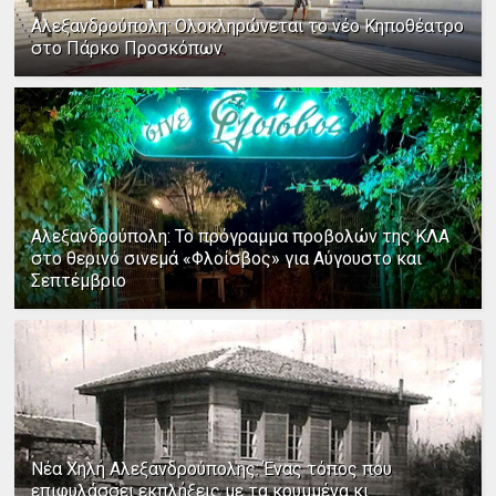
Αλεξανδρούπολη: Ολοκληρώνεται το νέο Κηποθέατρο
στο Πάρκο Προσκόπων
Αλεξανδρούπολη: Το πρόγραμμα προβολών της ΚΛΑ
στο θερινό σινεμά «Φλοίσβος» για Αύγουστο και
Σεπτέμβριο
Νέα Χηλή Αλεξανδρούπολης: Ένας τόπος που
επιφυλάσσει εκπλήξεις με τα κρυμμένα κι