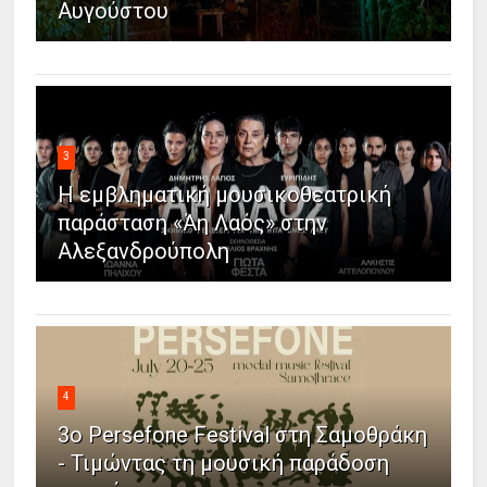
Αυγούστου
3
Η εμβληματική μουσικοθεατρική
παράσταση «Άη Λαός» στην
Αλεξανδρούπολη
4
3ο Persefone Festival στη Σαμοθράκη
- Τιμώντας τη μουσική παράδοση