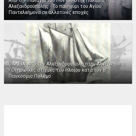
Από την Παλαγία του Πόντου στην Παλαγία της
Αλεξανδρούπολης - Το πανηγύρι του Αγίου
Παντελεήμονα σε αλλοτινές εποχές
ΘΑΛΕΙΑ: Από την Αλεξανδρούπολη στην Αλεξάνδρεια
- Οι ηρωικές στιγμές του πλοίου κατά τον Β΄
Παγκόσμιο Πόλεμο