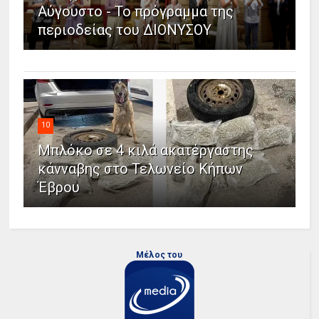
Αύγουστο - Το πρόγραμμα της
περιοδείας του ΔΙΟΝΥΣΟΥ
10
Μπλόκο σε 4 κιλά ακατέργαστης
κάνναβης στο Τελωνείο Κήπων
Έβρου
Μέλος του