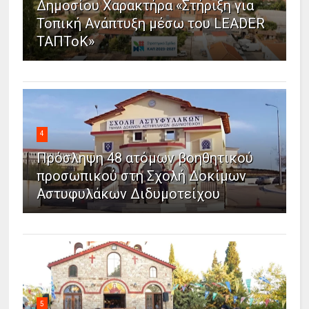
Δημοσίου Χαρακτήρα «Στήριξη για
Τοπική Ανάπτυξη μέσω του LEADER
ΤΑΠΤοΚ»
4
Πρόσληψη 48 ατόμων βοηθητικού
προσωπικού στη Σχολή Δοκίμων
Αστυφυλάκων Διδυμοτείχου
5