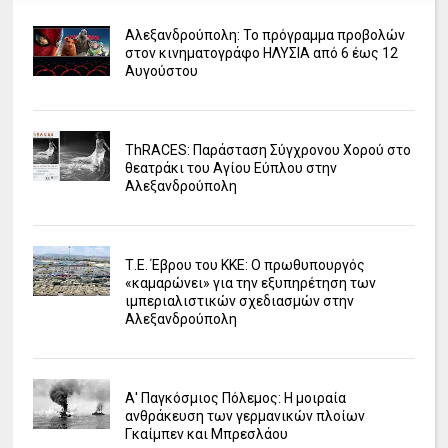
Αλεξανδρούπολη: Το πρόγραμμα προβολών
στον κινηματογράφο ΗΛΥΣΙΑ από 6 έως 12
Αυγούστου
ΤhRACES: Παράσταση Σύγχρονου Χορού στο
θεατράκι του Αγίου Εύπλου στην
Αλεξανδρούπολη
Τ.Ε. Έβρου του ΚΚΕ: Ο πρωθυπουργός
«καμαρώνει» για την εξυπηρέτηση των
ιμπεριαλιστικών σχεδιασμών στην
Αλεξανδρούπολη
Α' Παγκόσμιος Πόλεμος: Η μοιραία
ανθράκευση των γερμανικών πλοίων
Γκαίμπεν και Μπρεσλάου