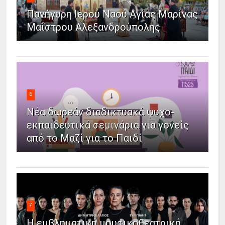
Πανήγυρη Ιερού Ναού Αγίας Μαρίνας
Μαΐστρου Αλεξανδρούπολης
6
Νέα δωρεάν διαδικτυακά ψυχο-
εκπαιδευτικά σεμινάρια για γονείς
από το Μαζί για το Παιδί
7
Η εμβληματική μουσικοθεατρική