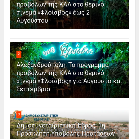
προβολών της ΚΛΑ στο θερινό
σινεμά «Φλοίσβος» έως 2
Αυγούστου
2
Αλεξανδρούπολη: Το πρόγραμμα
προβολών της ΚΛΑ στο θερινό
σινεμά «Φλοίσβος» για Αύγουστο και
Σεπτέμβριο
3
Δημοσυνεταιριστική Έβρος: 1η
Πρόσκληση Υποβολής Προτάσεων