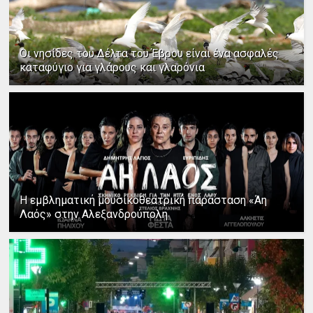
Οι νησίδες του Δέλτα του Έβρου είναι ένα ασφαλές
καταφύγιο για γλάρους και γλαρόνια
Η εμβληματική μουσικοθεατρική παράσταση «Άη
Λαός» στην Αλεξανδρούπολη