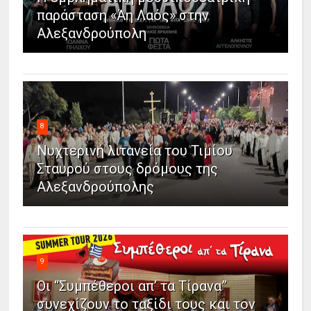
παράσταση «Άη Λαός» στην
Αλεξανδρούπολη
8
Νυχτερινή λιτανεία του Τιμίου
Σταυρού στους δρόμους της
Αλεξανδρούπολης
9
Οι “Συμπέθεροι απ’ τα Τίρανα”
συνεχίζουν το ταξίδι τους και τον