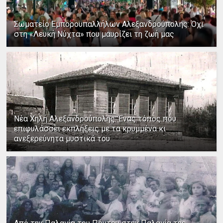
Σωματείο Εμποροϋπαλλήλων Αλεξανδρούπολης: Όχι
στη «Λευκή Νύχτα» που μαυρίζει τη ζωή μας
Νέα Χηλή Αλεξανδρούπολης: Ένας τόπος που
επιφυλάσσει εκπλήξεις με τα κρυμμένα κι
ανεξερεύνητα μυστικά του