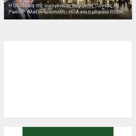
Η Οδύσσεια της οικογένειας Κεφαλίδη: Πόντος -
Ρωσία - Αλεξανδρούπολη - ΗΠΑ και η μοιραία πτήση...