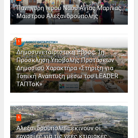
Πανήγυρη Ιερού Ναού Αγίας Μαρίνας
Μαΐστρου Αλεξανδρούπολης
5
Δημοσυνεταιριστική Έβρος: 1η
Πρόσκληση Υποβολής Προτάσεων
Δημοσίου Χαρακτήρα «Στήριξη για
Τοπική Ανάπτυξη μέσω του LEADER
ΤΑΠΤοΚ»
6
Αλεξανδρούπολη: Ξεκινούν οι
εργασίες για τις νέες κτιριακές