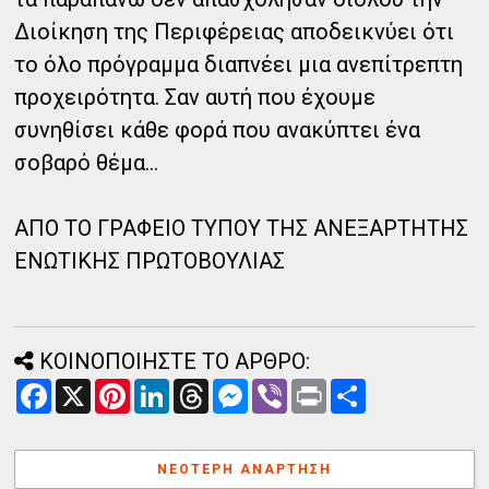
Διοίκηση της Περιφέρειας αποδεικνύει ότι
το όλο πρόγραμμα διαπνέει μια ανεπίτρεπτη
προχειρότητα. Σαν αυτή που έχουμε
συνηθίσει κάθε φορά που ανακύπτει ένα
σοβαρό θέμα…
ΑΠΟ ΤΟ ΓΡΑΦΕΙΟ ΤΥΠΟΥ ΤΗΣ ΑΝΕΞΑΡΤΗΤΗΣ
ΕΝΩΤΙΚΗΣ ΠΡΩΤΟΒΟΥΛΙΑΣ
ΚΟΙΝΟΠΟΙΗΣΤΕ ΤΟ ΑΡΘΡΟ:
F
X
P
L
T
M
V
P
Α
a
i
i
h
e
i
r
ν
c
n
n
r
s
b
i
τ
e
t
k
e
s
e
n
α
b
e
e
a
e
r
t
λ
ΝΕΌΤΕΡΗ ΑΝΆΡΤΗΣΗ
o
r
d
d
n
λ