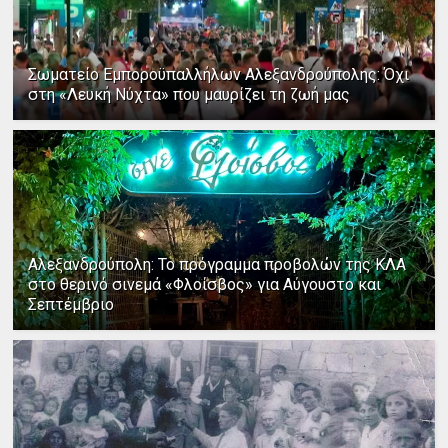
Σωματείο Εμποροϋπαλλήλων Αλεξανδρούπολης: Όχι
στη «Λευκή Νύχτα» που μαυρίζει τη ζωή μας
Αλεξανδρούπολη: Το πρόγραμμα προβολών της ΚΛΑ
στο θερινό σινεμά «Φλοίσβος» για Αύγουστο και
Σεπτέμβριο