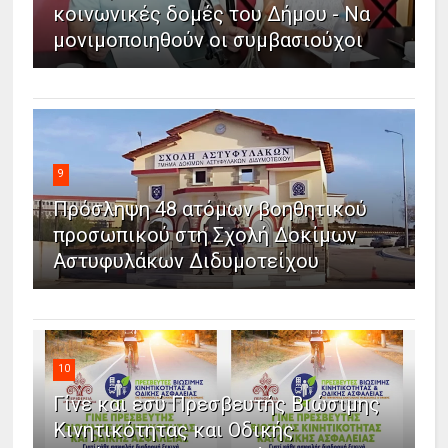
κοινωνικές δομές του Δήμου - Να
μονιμοποιηθούν οι συμβασιούχοι
9
Πρόσληψη 48 ατόμων βοηθητικού
προσωπικού στη Σχολή Δοκίμων
Αστυφυλάκων Διδυμοτείχου
10
Γίνε και εσύ Πρεσβευτής Βιώσιμης
Κινητικότητας και Οδικής