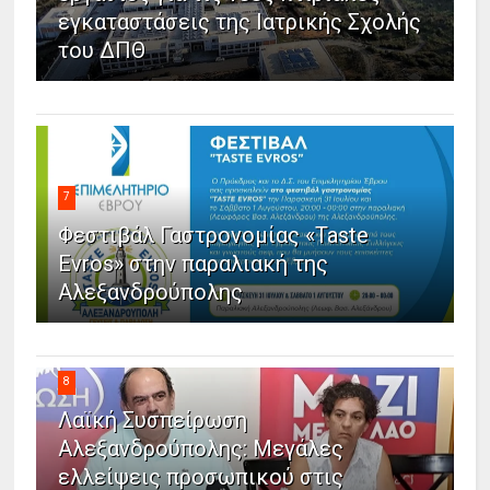
εγκαταστάσεις της Ιατρικής Σχολής
του ΔΠΘ
7
Φεστιβάλ Γαστρονομίας «Taste
Evros» στην παραλιακή της
Αλεξανδρούπολης
8
Λαϊκή Συσπείρωση
Αλεξανδρούπολης: Μεγάλες
ελλείψεις προσωπικού στις