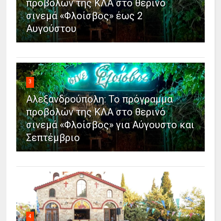
προβολών της ΚΛΑ στο θερινό
σινεμά «Φλοίσβος» έως 2
Αυγούστου
3
Αλεξανδρούπολη: Το πρόγραμμα
προβολών της ΚΛΑ στο θερινό
σινεμά «Φλοίσβος» για Αύγουστο και
Σεπτέμβριο
4