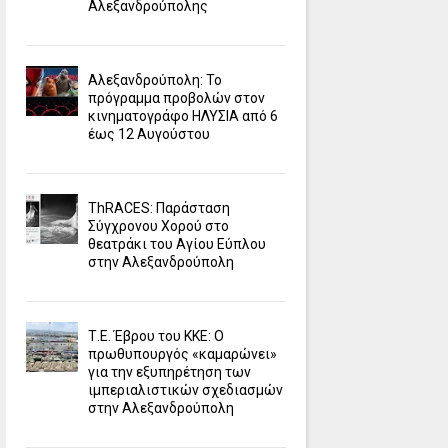
Αλεξανδρούπολης
Αλεξανδρούπολη: Το
πρόγραμμα προβολών στον
κινηματογράφο ΗΛΥΣΙΑ από 6
έως 12 Αυγούστου
ΤhRACES: Παράσταση
Σύγχρονου Χορού στο
θεατράκι του Αγίου Εύπλου
στην Αλεξανδρούπολη
Τ.Ε. Έβρου του ΚΚΕ: Ο
πρωθυπουργός «καμαρώνει»
για την εξυπηρέτηση των
ιμπεριαλιστικών σχεδιασμών
στην Αλεξανδρούπολη