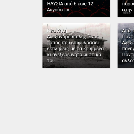
ΗΛΥΣΙΑ από 6 έως 12
παρά
Αυγούστου
στην
Νέα Χηλή
Από 
Αλεξανδρούπολης: Ένας
Πόντ
τόπος που επιφυλάσσει
Αλεξ
εκπλήξεις με τα κρυμμένα
πανηγ
κι ανεξερεύνητα μυστικά
Παντ
του
αλλο