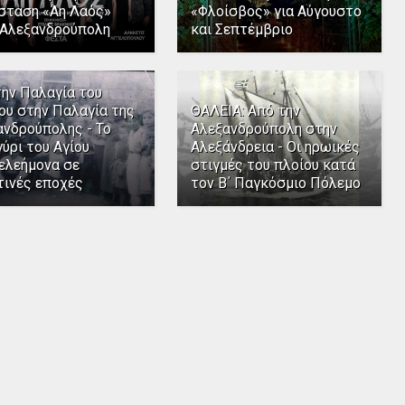
σταση «Άη Λαός»
«Φλοίσβος» για Αύγουστο
 Αλεξανδρούπολη
και Σεπτέμβριο
την Παλαγία του
ου στην Παλαγία της
ΘΑΛΕΙΑ: Από την
ανδρούπολης - Το
Αλεξανδρούπολη στην
ύρι του Αγίου
Αλεξάνδρεια - Οι ηρωικές
ελεήμονα σε
στιγμές του πλοίου κατά
τινές εποχές
τον Β΄ Παγκόσμιο Πόλεμο