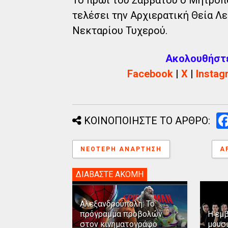
τελέσει την Αρχιερατική Θεία Λε
Νεκταρίου Τυχερού.
Ακολουθήστε 
Facebook
|
X
|
Instag
ΚΟΙΝΟΠΟΙΗΣΤΕ ΤΟ ΑΡΘΡΟ:
ΝΕΌΤΕΡΗ ΑΝΆΡΤΗΣΗ
Α
ΔΙΑΒΑΣΤΕ ΑΚΟΜΗ
Αλεξανδρούπολη: Το
πρόγραμμα προβολών
Η εμ
στον κινηματογράφο
μουσ