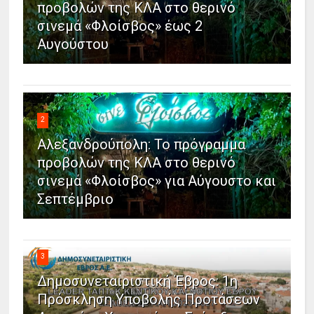
προβολών της ΚΛΑ στο θερινό
σινεμά «Φλοίσβος» έως 2
Αυγούστου
2
Αλεξανδρούπολη: Το πρόγραμμα
προβολών της ΚΛΑ στο θερινό
σινεμά «Φλοίσβος» για Αύγουστο και
Σεπτέμβριο
3
Δημοσυνεταιριστική Έβρος: 1η
Πρόσκληση Υποβολής Προτάσεων