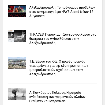
Αλεξανδρούπολη: Το πρόγραμμα προβολών
στον κινηματογράφο ΗΛΥΣΙΑ από 6 έως 12
Αυγούστου
ΤhRACES: Παράσταση Σύγχρονου Χορού στο
θεατράκι του Αγίου Εύπλου στην
Αλεξανδρούπολη
Τ.Ε. Έβρου του ΚΚΕ: Ο πρωθυπουργός
«καμαρώνει» για την εξυπηρέτηση των
ιμπεριαλιστικών σχεδιασμών στην
Αλεξανδρούπολη
Α' Παγκόσμιος Πόλεμος: Η μοιραία
ανθράκευση των γερμανικών πλοίων
Γκαίμπεν και Μπρεσλάου