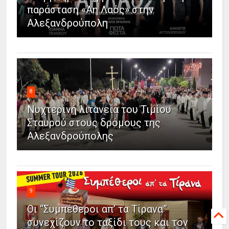
παράσταση «Άη Λαός» στην
Αλεξανδρούπολη
8
Νυχτερινή λιτανεία του Τιμίου
Σταυρού στους δρόμους της
Αλεξανδρούπολης
9
Οι “Συμπέθεροι απ’ τα Τίρανα”
συνεχίζουν το ταξίδι τους και τον