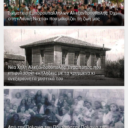
Σωματείο Εμποροϋπαλλήλων Αλεξανδρούπολης: Όχι
στη «Λευκή Νύχτα» που μαυρίζει τη ζωή μας
Νέα Χηλή Αλεξανδρούπολης: Ένας τόπος που
επιφυλάσσει εκπλήξεις με τα κρυμμένα κι
ανεξερεύνητα μυστικά του
Από την Παλαγία του Πόντου στην Παλαγία της