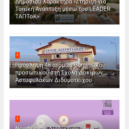
Δημοσίου Χαρακτήρα «Στήριξη για
Τοπική Ανάπτυξη μέσω του LEADER
ΤΑΠΤοΚ»
4
Πρόσληψη 48 ατόμων βοηθητικού
προσωπικού στη Σχολή Δοκίμων
Αστυφυλάκων Διδυμοτείχου
5
Νέα δωρεάν διαδικτυακά ψυχο-