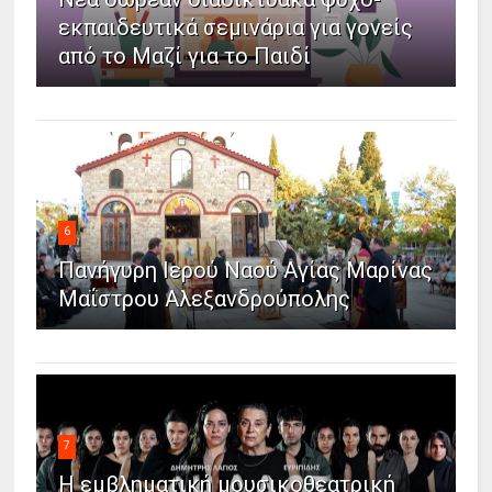
εκπαιδευτικά σεμινάρια για γονείς
από το Μαζί για το Παιδί
6
Πανήγυρη Ιερού Ναού Αγίας Μαρίνας
Μαΐστρου Αλεξανδρούπολης
7
Η εμβληματική μουσικοθεατρική