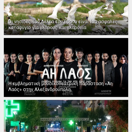
Οι νησίδες του Δέλτα του Έβρου είναι ένα ασφαλές
καταφύγιο για γλάρους και γλαρόνια
Η εμβληματική μουσικοθεατρική παράσταση «Άη
Λαός» στην Αλεξανδρούπολη