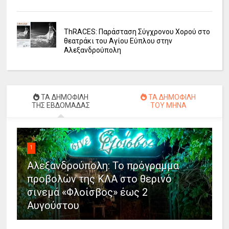
ΤhRACES: Παράσταση Σύγχρονου Χορού στο
θεατράκι του Αγίου Εύπλου στην
Αλεξανδρούπολη
ΤΑ ΔΗΜΟΦΙΛΗ
ΤΑ ΔΗΜΟΦΙΛΗ
ΤΗΣ ΕΒΔΟΜΑΔΑΣ
ΤΟΥ ΜΗΝΑ
1
Αλεξανδρούπολη: Το πρόγραμμα
προβολών της ΚΛΑ στο θερινό
σινεμά «Φλοίσβος» έως 2
Αυγούστου