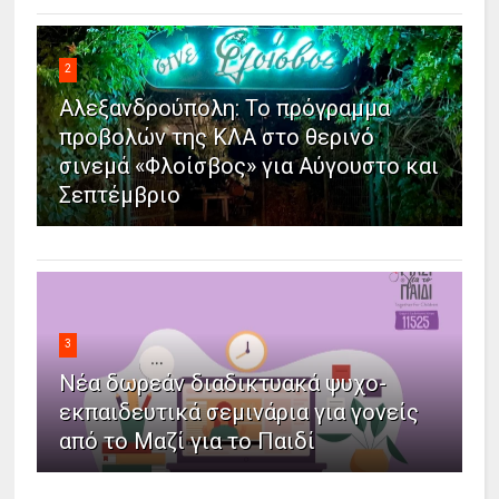
2
Αλεξανδρούπολη: Το πρόγραμμα
προβολών της ΚΛΑ στο θερινό
σινεμά «Φλοίσβος» για Αύγουστο και
Σεπτέμβριο
3
Νέα δωρεάν διαδικτυακά ψυχο-
εκπαιδευτικά σεμινάρια για γονείς
από το Μαζί για το Παιδί