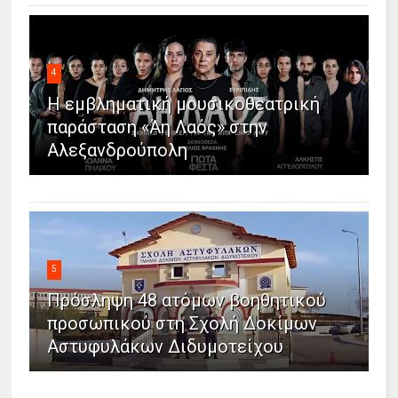
4
Η εμβληματική μουσικοθεατρική
παράσταση «Άη Λαός» στην
Αλεξανδρούπολη
5
Πρόσληψη 48 ατόμων βοηθητικού
προσωπικού στη Σχολή Δοκίμων
Αστυφυλάκων Διδυμοτείχου