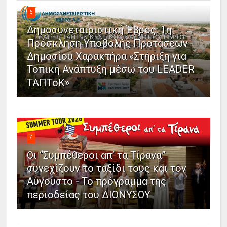
6
Δημοσυνεταιριστική Έβρος: 1η
Πρόσκληση Υποβολής Προτάσεων
Δημοσίου Χαρακτήρα «Στήριξη για
Τοπική Ανάπτυξη μέσω του LEADER
ΤΑΠΤοΚ»
7
Οι “Συμπέθεροι απ’ τα Τίρανα”
συνεχίζουν το ταξίδι τους και τον
Αύγουστο - Το πρόγραμμα της
περιοδείας του ΔΙΟΝΥΣΟΥ