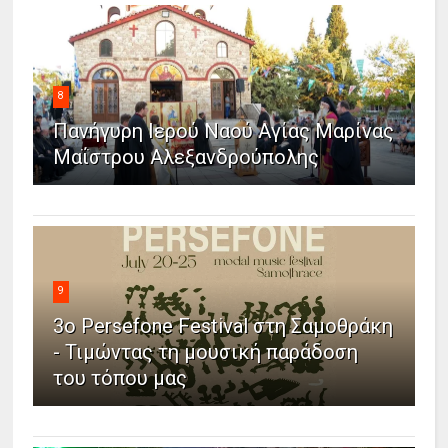
8
Πανήγυρη Ιερού Ναού Αγίας Μαρίνας
Μαΐστρου Αλεξανδρούπολης
9
3ο Persefone Festival στη Σαμοθράκη
- Τιμώντας τη μουσική παράδοση
του τόπου μας