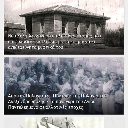
Νέα Χηλή Αλεξανδρούπολης: Ένας τόπος που
επιφυλάσσει εκπλήξεις με τα κρυμμένα κι
ανεξερεύνητα μυστικά του
Από την Παλαγία του Πόντου στην Παλαγία της
Αλεξανδρούπολης - Το πανηγύρι του Αγίου
Παντελεήμονα σε αλλοτινές εποχές